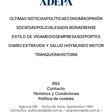
ÚLTIMAS NOTICIAS
POLÍTICA
ECONOMÍA
OPINIÓN
SOCIEDAD
POLICIALES
ADN BONAERENSE
ESTILO DE VIDA
MEDIOS
EMPRESAS
DEPORTES
DIARIO EXTRA
VIDA Y SALUD HOY
MUNDO MOTOR
TRANQUERA
HISTORIA
RSS
Contacto
Términos y Condiciones
Política de cookies
Agencia DIB - Fecha de Inicio: Septiembre 1993
Contactos:
publicidad@dib.com.ar
/
vpignaton@dib.com.ar
/