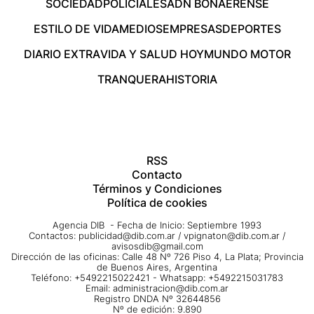
SOCIEDAD
POLICIALES
ADN BONAERENSE
ESTILO DE VIDA
MEDIOS
EMPRESAS
DEPORTES
DIARIO EXTRA
VIDA Y SALUD HOY
MUNDO MOTOR
TRANQUERA
HISTORIA
RSS
Contacto
Términos y Condiciones
Política de cookies
Agencia DIB - Fecha de Inicio: Septiembre 1993
Contactos:
publicidad@dib.com.ar
/
vpignaton@dib.com.ar
/
avisosdib@gmail.com
Dirección de las oficinas: Calle 48 Nº 726 Piso 4, La Plata; Provincia
de Buenos Aires, Argentina
Teléfono: +5492215022421 - Whatsapp: +5492215031783
Email:
administracion@dib.com.ar
Registro DNDA Nº 32644856
Nº de edición: 9.890