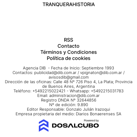
TRANQUERA
HISTORIA
RSS
Contacto
Términos y Condiciones
Política de cookies
Agencia DIB - Fecha de Inicio: Septiembre 1993
Contactos:
publicidad@dib.com.ar
/
vpignaton@dib.com.ar
/
avisosdib@gmail.com
Dirección de las oficinas: Calle 48 Nº 726 Piso 4, La Plata; Provincia
de Buenos Aires, Argentina
Teléfono: +5492215022421 - Whatsapp: +5492215031783
Email:
administracion@dib.com.ar
Registro DNDA Nº 32644856
Nº de edición: 9.890
Editor Responsable: Gonzalo Julián Irazoqui
Empresa propietaria del medio: Diarios Bonaerenses SA