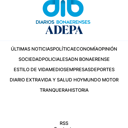
ÚLTIMAS NOTICIAS
POLÍTICA
ECONOMÍA
OPINIÓN
SOCIEDAD
POLICIALES
ADN BONAERENSE
ESTILO DE VIDA
MEDIOS
EMPRESAS
DEPORTES
DIARIO EXTRA
VIDA Y SALUD HOY
MUNDO MOTOR
TRANQUERA
HISTORIA
RSS