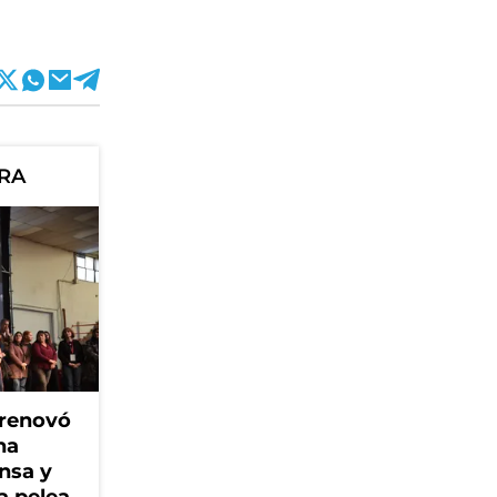
ORA
 renovó
na
ensa y