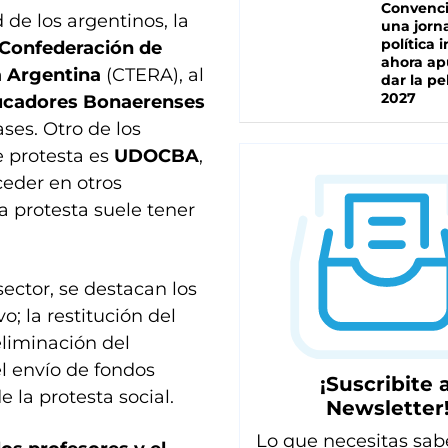
Convenc
 de los argentinos, la
una jorn
política 
Confederación de
ahora ap
a Argentina
(CTERA), al
dar la pe
2027
ucadores Bonaerenses
ses. Otro de los
 protesta es
UDOCBA
,
ceder en otros
a protesta suele tener
ector, se destacan los
; la restitución del
liminación del
l envío de fondos
¡Suscribite a
e la protesta social.
Newsletter
Lo que necesitas sab