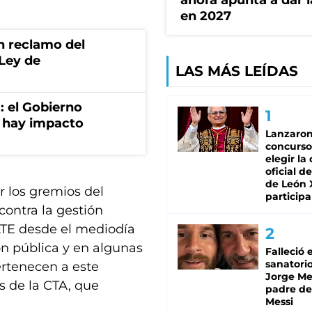
ahora apunta a dar l
en 2027
n reclamo del
 Ley de
LAS MÁS LEÍDAS
: el Gobierno
 hay impacto
Lanzaro
concurso
elegir la
oficial de
de León 
r los gremios del
participa
contra la gestión
 ATE desde el mediodía
ón pública y en algunas
Falleció 
sanatorio
ertenecen a este
Jorge Mes
s de la CTA, que
padre de
Messi