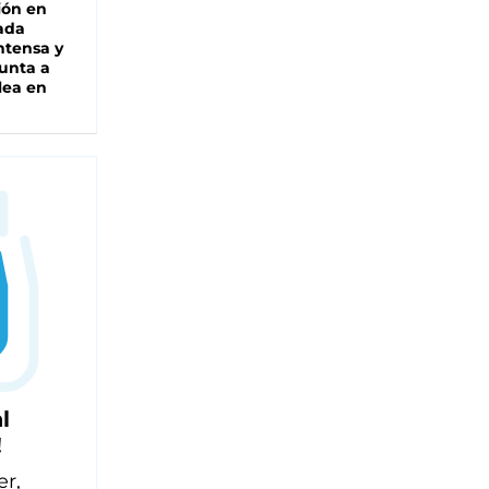
ión en
ada
intensa y
unta a
lea en
l
!
er,