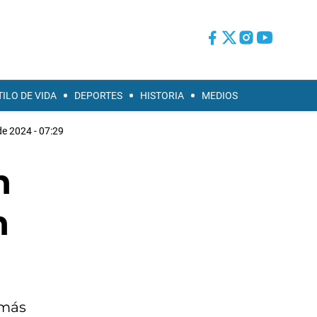
TILO DE VIDA
DEPORTES
HISTORIA
MEDIOS
de 2024 - 07:29
n
n
 más