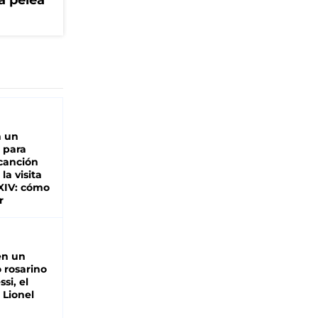
a pelea
n un
 para
 canción
 la visita
XIV: cómo
r
en un
 rosarino
si, el
 Lionel