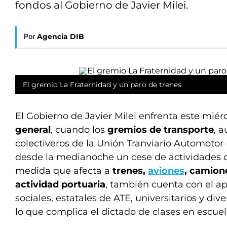
fondos al Gobierno de Javier Milei.
Por
Agencia DIB
El gremio La Fraternidad y un paro de trenes.
El Gobierno de Javier Milei enfrenta este miér
general
, cuando los
gremios de transporte
, 
colectiveros de la Unión Tranviario Automotor 
desde la medianoche un cese de actividades d
medida que afecta a
trenes,
aviones
, camione
actividad portuaria
, también cuenta con el 
sociales, estatales de ATE, universitarios y di
lo que complica el dictado de clases en escue