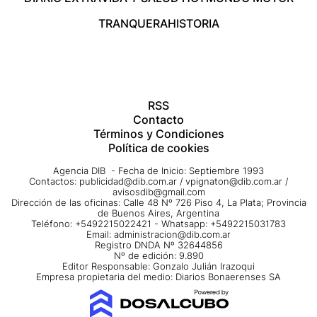
TRANQUERA
HISTORIA
RSS
Contacto
Términos y Condiciones
Política de cookies
Agencia DIB - Fecha de Inicio: Septiembre 1993
Contactos:
publicidad@dib.com.ar
/
vpignaton@dib.com.ar
/
avisosdib@gmail.com
Dirección de las oficinas: Calle 48 Nº 726 Piso 4, La Plata; Provincia
de Buenos Aires, Argentina
Teléfono: +5492215022421 - Whatsapp: +5492215031783
Email:
administracion@dib.com.ar
Registro DNDA Nº 32644856
Nº de edición: 9.890
Editor Responsable: Gonzalo Julián Irazoqui
Empresa propietaria del medio: Diarios Bonaerenses SA