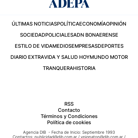
ÚLTIMAS NOTICIAS
POLÍTICA
ECONOMÍA
OPINIÓN
SOCIEDAD
POLICIALES
ADN BONAERENSE
ESTILO DE VIDA
MEDIOS
EMPRESAS
DEPORTES
DIARIO EXTRA
VIDA Y SALUD HOY
MUNDO MOTOR
TRANQUERA
HISTORIA
RSS
Contacto
Términos y Condiciones
Política de cookies
Agencia DIB - Fecha de Inicio: Septiembre 1993
Contactos:
publicidad@dib.com.ar
/
vpignaton@dib.com.ar
/