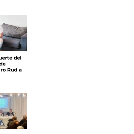
uerte del
 de
ro Rud a