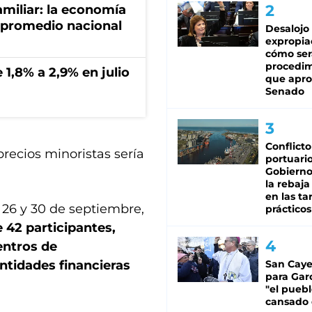
miliar: la economía
 promedio nacional
Desalojo
expropia
cómo ser
procedi
 1,8% a 2,9% en julio
que apro
Senado
Conflicto
recios minoristas sería
portuario
Gobierno 
la rebaja
en las tar
 26 y 30 de septiembre,
prácticos
 42 participantes,
entros de
entidades financieras
San Caye
para Gar
"el puebl
cansado