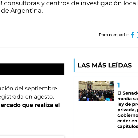
 consultoras y centros de investigación local
 de Argentina.
Para compartir:
LAS MÁS LEÍDAS
lación del septiembre
El Senad
egistrada en agosto,
media sa
ley de p
ercado que realiza el
privada, 
Gobierno
ceder en
capítulos