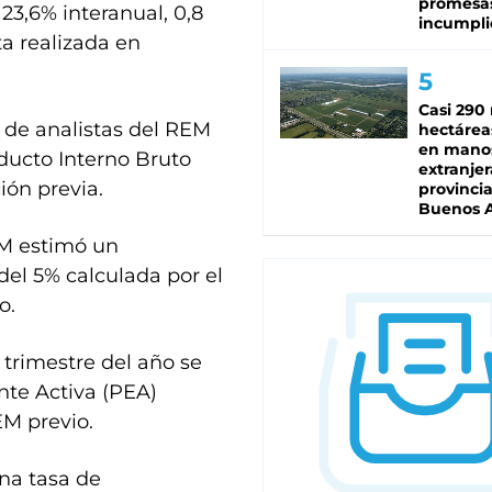
promesa
123,6% interanual, 0,8
incumpli
a realizada en
Casi 290 
 de analistas del REM
hectárea
en mano
ducto Interno Bruto
extranjer
ión previa.
provinci
Buenos A
EM estimó un
del 5% calculada por el
o.
 trimestre del año se
te Activa (PEA)
EM previo.
na tasa de