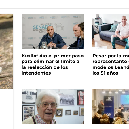
Kicillof dio el primer paso
Pesar por la m
para eliminar el límite a
representante
la reelección de los
modelos Leand
intendentes
los 51 años