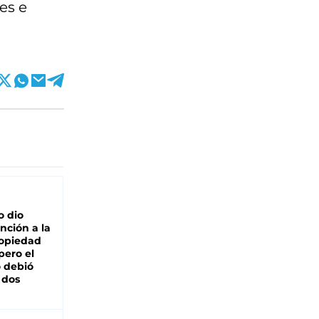
es e
o dio
nción a la
ropiedad
pero el
 debió
 dos