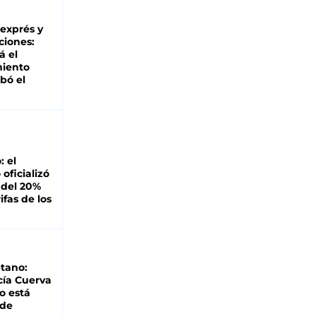
 exprés y
ciones:
á el
miento
bó el
: el
oficializó
 del 20%
ifas de los
tano:
cía Cuerva
o está
 de