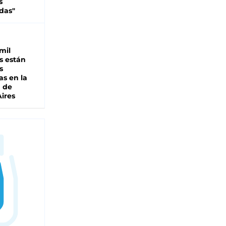
s
das"
mil
s están
s
as en la
a de
ires