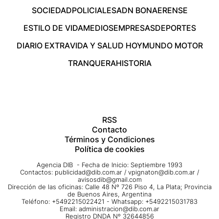
SOCIEDAD
POLICIALES
ADN BONAERENSE
ESTILO DE VIDA
MEDIOS
EMPRESAS
DEPORTES
DIARIO EXTRA
VIDA Y SALUD HOY
MUNDO MOTOR
TRANQUERA
HISTORIA
RSS
Contacto
Términos y Condiciones
Política de cookies
Agencia DIB - Fecha de Inicio: Septiembre 1993
Contactos:
publicidad@dib.com.ar
/
vpignaton@dib.com.ar
/
avisosdib@gmail.com
Dirección de las oficinas: Calle 48 Nº 726 Piso 4, La Plata; Provincia
de Buenos Aires, Argentina
Teléfono: +5492215022421 - Whatsapp: +5492215031783
Email:
administracion@dib.com.ar
Registro DNDA Nº 32644856