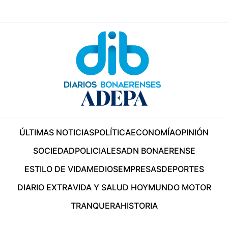
ÚLTIMAS NOTICIAS
POLÍTICA
ECONOMÍA
OPINIÓN
SOCIEDAD
POLICIALES
ADN BONAERENSE
ESTILO DE VIDA
MEDIOS
EMPRESAS
DEPORTES
DIARIO EXTRA
VIDA Y SALUD HOY
MUNDO MOTOR
TRANQUERA
HISTORIA