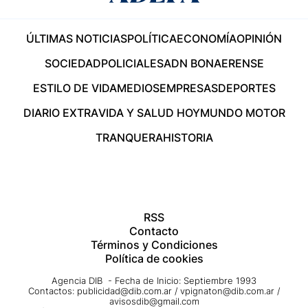
ÚLTIMAS NOTICIAS
POLÍTICA
ECONOMÍA
OPINIÓN
SOCIEDAD
POLICIALES
ADN BONAERENSE
ESTILO DE VIDA
MEDIOS
EMPRESAS
DEPORTES
DIARIO EXTRA
VIDA Y SALUD HOY
MUNDO MOTOR
TRANQUERA
HISTORIA
RSS
Contacto
Términos y Condiciones
Política de cookies
Agencia DIB - Fecha de Inicio: Septiembre 1993
Contactos:
publicidad@dib.com.ar
/
vpignaton@dib.com.ar
/
avisosdib@gmail.com