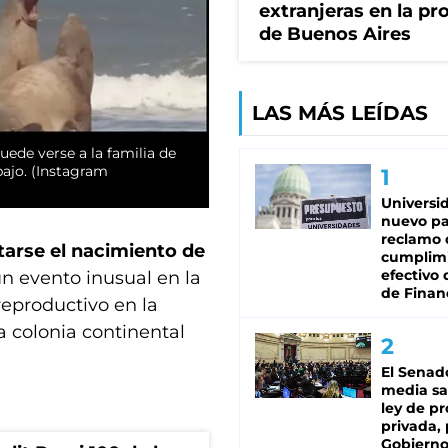
extranjeras en la pr
de Buenos Aires
LAS MÁS LEÍDAS
ede verse a la familia de
bajo. (Instagram
Universi
nuevo pa
reclamo 
arse el nacimiento de
cumplim
efectivo 
n evento inusual en la
de Finan
reproductivo en la
a colonia continental
El Senad
media sa
ley de p
privada, 
Gobierno