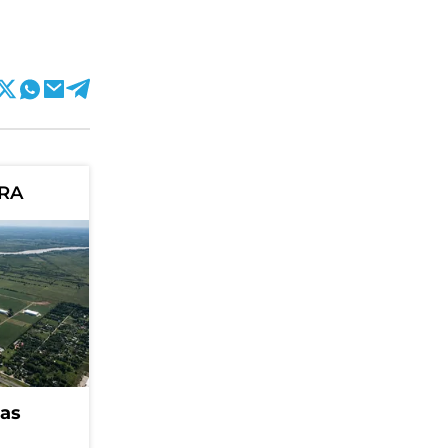
ORA
eas