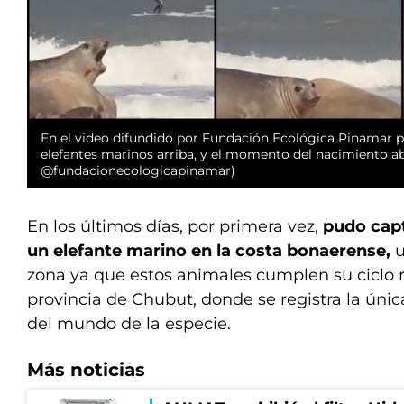
En el video difundido por Fundación Ecológica Pinamar pu
elefantes marinos arriba, y el momento del nacimiento a
@fundacionecologicapinamar)
En los últimos días, por primera vez,
pudo capt
un elefante marino en la costa bonaerense,
u
zona ya que estos animales cumplen su ciclo 
provincia de Chubut, donde se registra la únic
del mundo de la especie.
Más noticias