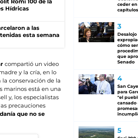
olit Romi 100 de la
ceder en
s Hídricas
capítulos
rcelaron a las
Desalojo
tenidas esta semana
expropia
cómo ser
procedi
que apro
Senado
ar
compartió un video
adre y la cría, en lo
 la conservación de la
San Caye
tes marinos está en una
para Gar
ll y, los especialistas
"el puebl
cansado
 las precauciones
promesa
adanía que no se
incumpli