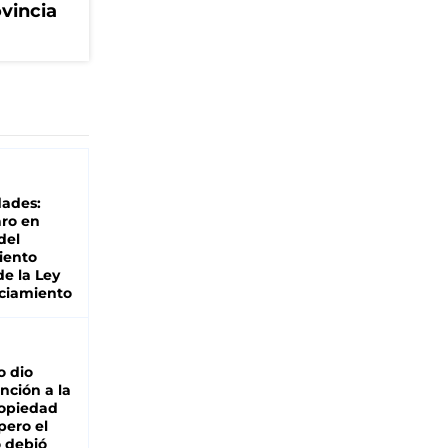
ovincia
dades:
ro en
del
iento
de la Ley
ciamiento
o dio
nción a la
ropiedad
pero el
 debió