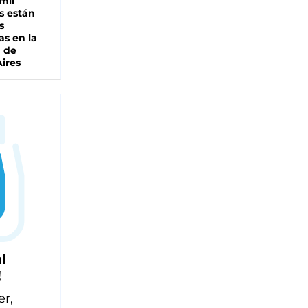
mil
s están
s
as en la
a de
ires
l
!
er,