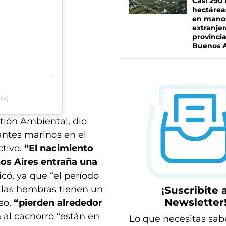
Casi 290 
hectárea
en mano
extranjer
provinci
Buenos A
tv)
stión Ambiental, dio
fantes marinos en el
ctivo.
“El nacimiento
nos Aires entraña una
có, ya que “el período
 las hembras tienen un
¡Suscribite a
Newsletter
so,
“pierden alrededor
 al cachorro “están en
Lo que necesitas sab