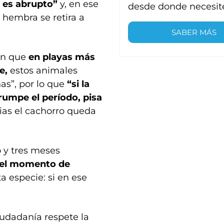
 es abrupto”
y, en ese
desde donde necesit
 hembra se retira a
SABER MÁS
en que
en playas más
e,
estos animales
as”, por lo que
“si la
umpe el período, pisa
cias el cachorro queda
o y tres meses
 el momento de
ta especie: si en ese
iudadanía respete la