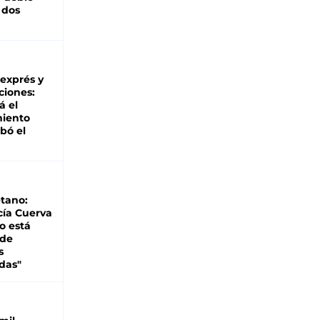
 dos
 exprés y
ciones:
á el
miento
bó el
tano:
cía Cuerva
o está
 de
s
das"