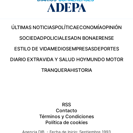
ÚLTIMAS NOTICIAS
POLÍTICA
ECONOMÍA
OPINIÓN
SOCIEDAD
POLICIALES
ADN BONAERENSE
ESTILO DE VIDA
MEDIOS
EMPRESAS
DEPORTES
DIARIO EXTRA
VIDA Y SALUD HOY
MUNDO MOTOR
TRANQUERA
HISTORIA
RSS
Contacto
Términos y Condiciones
Política de cookies
Agencia DIB - Fecha de Inicio: Septiembre 1993