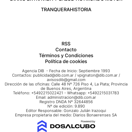
TRANQUERA
HISTORIA
RSS
Contacto
Términos y Condiciones
Política de cookies
Agencia DIB - Fecha de Inicio: Septiembre 1993
Contactos:
publicidad@dib.com.ar
/
vpignaton@dib.com.ar
/
avisosdib@gmail.com
Dirección de las oficinas: Calle 48 Nº 726 Piso 4, La Plata; Provincia
de Buenos Aires, Argentina
Teléfono: +5492215022421 - Whatsapp: +5492215031783
Email:
administracion@dib.com.ar
Registro DNDA Nº 32644856
Nº de edición: 9.890
Editor Responsable: Gonzalo Julián Irazoqui
Empresa propietaria del medio: Diarios Bonaerenses SA