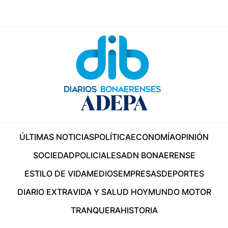
ÚLTIMAS NOTICIAS
POLÍTICA
ECONOMÍA
OPINIÓN
SOCIEDAD
POLICIALES
ADN BONAERENSE
ESTILO DE VIDA
MEDIOS
EMPRESAS
DEPORTES
DIARIO EXTRA
VIDA Y SALUD HOY
MUNDO MOTOR
TRANQUERA
HISTORIA