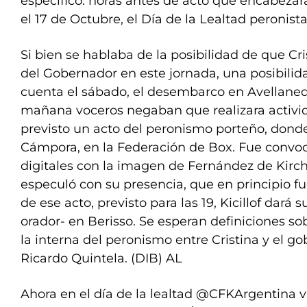
específico: horas antes de acto que encabezará
el 17 de Octubre, el Día de la Lealtad peronista
Si bien se hablaba de la posibilidad de que Cri
del Gobernador en este jornada, una posibilid
cuenta el sábado, el desembarco en Avellaneda
mañana voceros negaban que realizara activid
previsto un acto del peronismo porteño, donde
Cámpora, en la Federación de Box. Fue convoc
digitales con la imagen de Fernández de Kirch
especuló con su presencia, que en principio f
de ese acto, previsto para las 19, Kicillof dará
orador- en Berisso. Se esperan definiciones s
la interna del peronismo entre Cristina y el g
Ricardo Quintela. (DIB) AL
Ahora en el día de la lealtad
@CFKArgentina
v