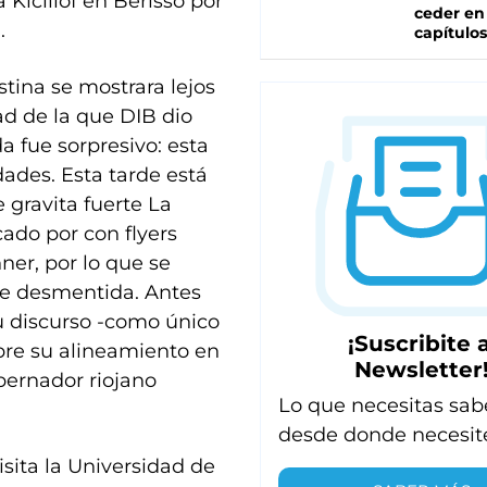
 Kicillof en Berisso por
ceder en
.
capítulos
stina se mostrara lejos
ad de la que DIB dio
 fue sorpresivo: esta
ades. Esta tarde está
 gravita fuerte La
ado por con flyers
ner, por lo que se
ue desmentida. Antes
 su discurso -como único
¡Suscribite a
obre su alineamiento en
Newsletter
obernador riojano
Lo que necesitas sab
desde donde necesit
isita la Universidad de