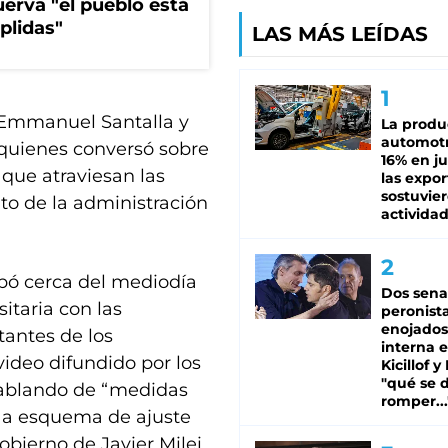
erva "el pueblo está
plidas"
LAS MÁS LEÍDAS
l Emmanuel Santalla y
La produ
automotr
 quienes conversó sobre
16% en ju
 que atraviesan las
las expo
sostuvier
to de la administración
activida
ibó cerca del mediodía
Dos sena
sitaria con las
peronista
enojados
tantes de los
interna 
video difundido por los
Kicillof y
"qué se 
a hablando de “medidas
romper...
n a esquema de ajuste
obierno de Javier Milei.