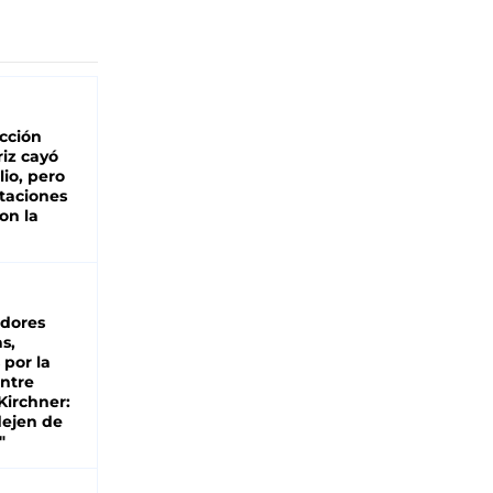
cción
iz cayó
lio, pero
rtaciones
on la
d
dores
s,
 por la
entre
 Kirchner:
dejen de
"