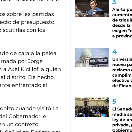
Alerta po
os sobre las partidas
aumento
de triqui
yecto de presupuesto
desde la
iscutirlas con los
exigen "c
a provinc
ado de cara a la pelea
Universi
ernada por Jorge
nuevo pa
a Axel Kicillof, a quién
reclamo 
cumplim
al distrito. De hecho,
efectivo 
ente enfrentado al
de Finan
gonizó cuando visitó La
El Senad
media sa
 del Gobernador, el
ley de p
en un contexto
privada, 
Gobierno