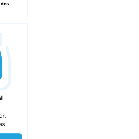
 dos
l
!
er,
es