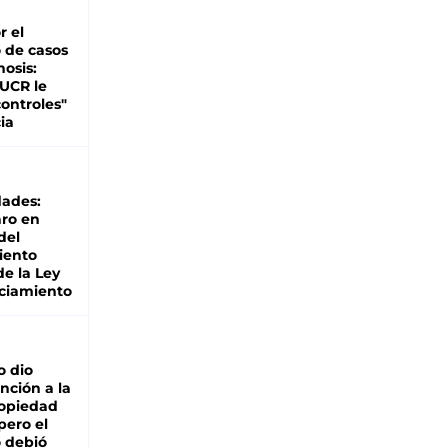
r el
 de casos
nosis:
 UCR le
ontroles"
ia
dades:
ro en
del
iento
de la Ley
ciamiento
o dio
nción a la
ropiedad
pero el
 debió