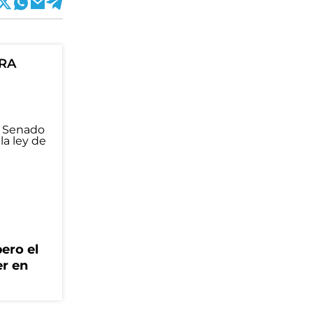
ORA
ero el
er en