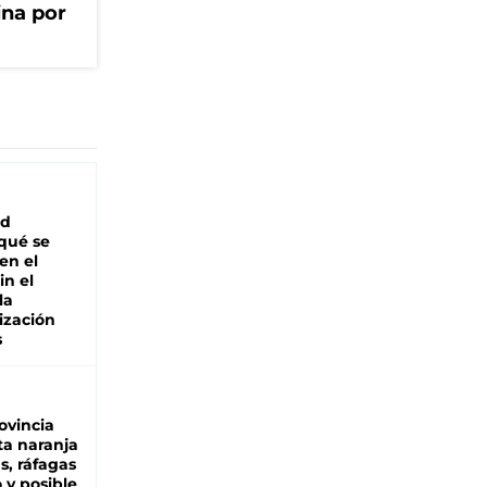
na por
ad
 qué se
en el
in el
la
ización
s
ovincia
ta naranja
as, ráfagas
 y posible