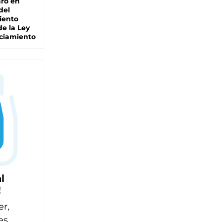
ro en
del
iento
de la Ley
ciamiento
l
!
er,
es