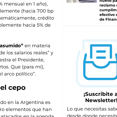
nuevo pa
1% mensual en 1 año),
reclamo 
cumplim
ablemente (hacia 700 bp
efectivo 
stemáticamente, crédito
de Finan
blemente hacia 5% de
n asumido”
en materia
 los salarios reales” y
estra el Presidente,
rtos. Que (para mí),
 arco político”.
del cepo
¡Suscribite a
Newsletter
do en la Argentina es
Lo que necesitas sab
ero elementos que han
desde donde necesit
 atacados en la agenda