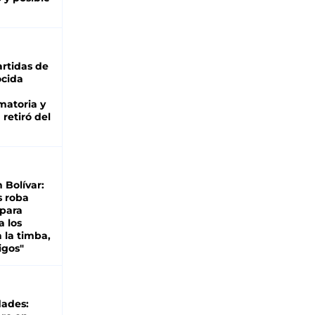
rtidas de
cida
matoria y
retiró del
n Bolívar:
s roba
 para
a los
 la timba,
igos"
dades: