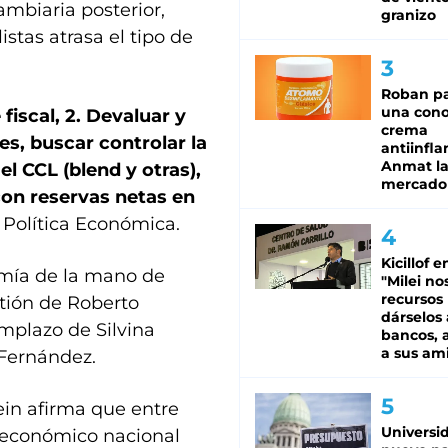
cambiaria posterior,
granizo
stas atrasa el tipo de
Roban pa
una cono
fiscal, 2. Devaluar y
crema
nes, buscar controlar la
antiinfla
Anmat la 
el CCL (blend y otras),
mercado
con reservas netas en
e Política Económica.
Kicillof e
mía de la mano de
"Milei no
recursos
stión de Roberto
dárselos 
mplazo de Silvina
bancos, a
a sus am
 Fernández.
ein afirma que entre
Universi
 económico nacional