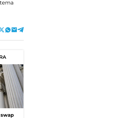
n tema
ORA
l swap