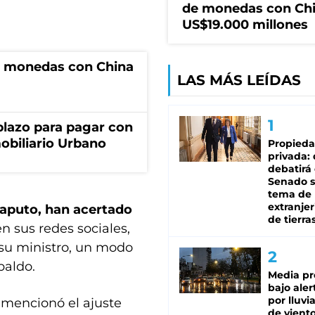
de monedas con Chi
US$19.000 millones
e monedas con China
LAS MÁS LEÍDAS
lazo para pagar con
obiliario Urbano
Propied
privada:
debatirá 
Senado s
tema de 
extranjer
Caputo, han acertado
de tierra
n sus redes sociales,
 su ministro, un modo
paldo.
Media pr
bajo aler
por lluvi
n mencionó el ajuste
de viento