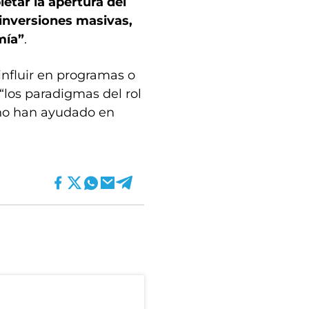
etar la apertura del
inversiones masivas,
mía”
.
influir en programas o
“los paradigmas del rol
 no han ayudado en