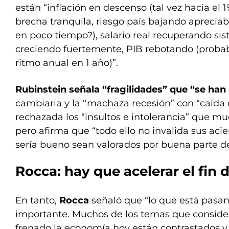
están “inflación en descenso (tal vez hacia el 
brecha tranquila, riesgo país bajando apreci
en poco tiempo?), salario real recuperando si
creciendo fuertemente, PIB rebotando (proba
ritmo anual en 1 año)”.
Rubinstein señala “fragilidades” que “se ha
cambiaria y la “machaza recesión” con “caída de
rechazada los “insultos e intolerancia” que mu
pero afirma que “todo ello no invalida sus acie
sería bueno sean valorados por buena parte del
Rocca: hay que acelerar el fin 
En tanto,
Rocca
señaló que “lo que está pasan
importante. Muchos de los temas que consid
frenado la economía hoy están contrastados y