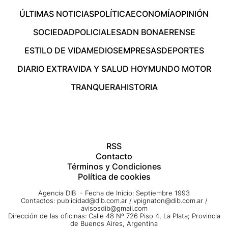
ÚLTIMAS NOTICIAS
POLÍTICA
ECONOMÍA
OPINIÓN
SOCIEDAD
POLICIALES
ADN BONAERENSE
ESTILO DE VIDA
MEDIOS
EMPRESAS
DEPORTES
DIARIO EXTRA
VIDA Y SALUD HOY
MUNDO MOTOR
TRANQUERA
HISTORIA
RSS
Contacto
Términos y Condiciones
Política de cookies
Agencia DIB - Fecha de Inicio: Septiembre 1993
Contactos:
publicidad@dib.com.ar
/
vpignaton@dib.com.ar
/
avisosdib@gmail.com
Dirección de las oficinas: Calle 48 Nº 726 Piso 4, La Plata; Provincia
de Buenos Aires, Argentina