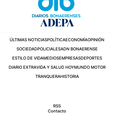
ÚLTIMAS NOTICIAS
POLÍTICA
ECONOMÍA
OPINIÓN
SOCIEDAD
POLICIALES
ADN BONAERENSE
ESTILO DE VIDA
MEDIOS
EMPRESAS
DEPORTES
DIARIO EXTRA
VIDA Y SALUD HOY
MUNDO MOTOR
TRANQUERA
HISTORIA
RSS
Contacto