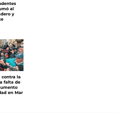
endentes
umó al
adero y
ce
contra la
a falta de
 aumento
idad en Mar