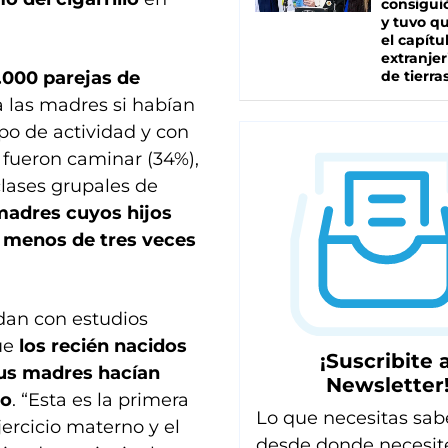
consiguió
y tuvo qu
el capítu
extranjer
1.000 parejas de
de tierra
a las madres si habían
ipo de actividad y con
fueron caminar (34%),
clases grupales de
madres cuyos hijos
o menos de tres veces
rdan con estudios
ue
los recién nacidos
¡Suscribite a
sus madres hacían
Newsletter
zo
. “Esta es la primera
Lo que necesitas sab
ercicio materno y el
desde donde necesit