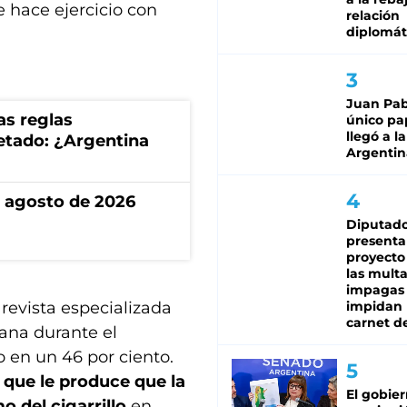
re hace ejercicio con
relación
diplomát
Juan Pabl
as reglas
único pa
llegó a la
uetado: ¿Argentina
Argentin
de agosto de 2026
Diputado
presenta
proyecto
las mult
impagas
 revista especializada
impidan 
carnet d
mana durante el
 en un 46 por ciento.
l que le produce que la
El gobie
 del cigarrillo
en