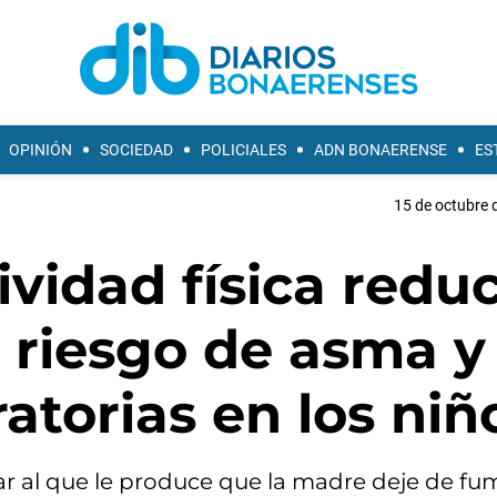
OPINIÓN
SOCIEDAD
POLICIALES
ADN BONAERENSE
ES
15 de octubre 
ividad física redu
l riesgo de asma y
atorias en los niñ
lar al que le produce que la madre deje de fu