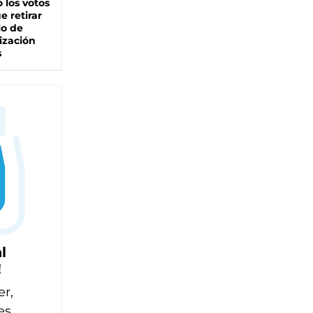
 los votos
e retirar
lo de
ización
s
l
!
er,
es