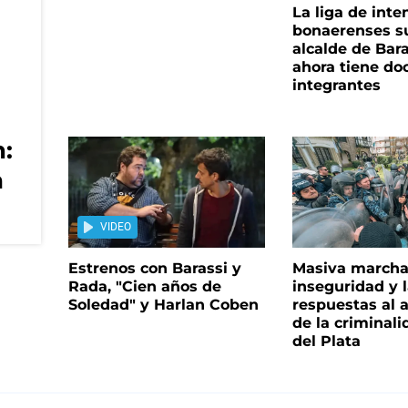
La liga de int
bonaerenses s
alcalde de Bar
ahora tiene do
integrantes
:
a
VIDEO
Estrenos con Barassi y
Masiva marcha 
Rada, "Cien años de
inseguridad y l
Soledad" y Harlan Coben
respuestas al
de la criminal
del Plata