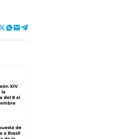
León XIV
 la
 del 8 al
viembre
puesta de
 a Brasil
ja de la