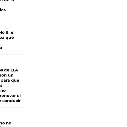
ica
o II, el
pa que
a
s de LLA
ron un
 para que
as
 no
renovar el
e conducir
rno no