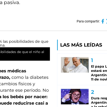
a pasiva.
Para compartir:
LAS MÁS LEÍDAS
bilidades de que el niño al
El papa 
nes médicas
estará en
Argentina
razo,
como la diabetes
11 de no
 cambios físicos y
urante ese período. No
a los bebés por nacer:
Dura res
Argentina
puede reducirse casi a
a la reba