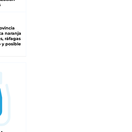
s
ovincia
ta naranja
as, ráfagas
 y posible