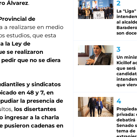
dro Álvarez
.
La "Liga"
intende
rovincial de
al alcald
ba a realizarse en medio
Baradero
son doce
tos estudios, que esta
a la Ley de
e se realizaron
Un minis
 pedir que no se diera
Kicillof 
que será
candidat
intenden
diantiles y sindicatos
que vien
bicado en 48 y 7, en
epudiar la presencia de
ltos,
los disertantes
Propied
privada:
o ingresar a la charla
debatirá 
ue pusieron cadenas en
Senado s
tema de 
extranjer