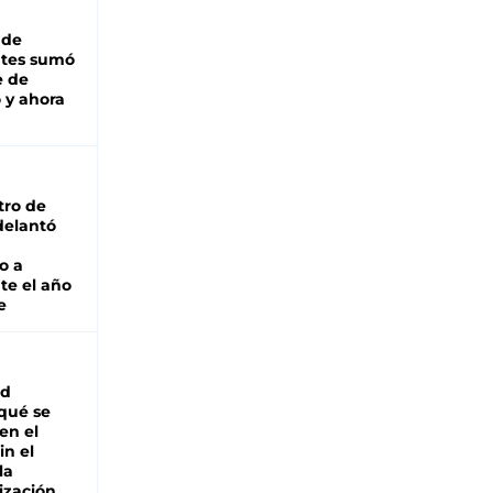
 de
ntes sumó
e de
 y ahora
tro de
adelantó
o a
te el año
e
ad
 qué se
en el
in el
la
ización