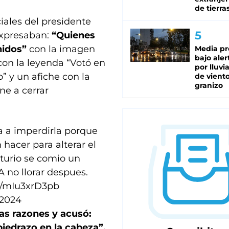
de tierra
iales del presidente
expresaban:
“Quienes
nidos”
con la imagen
Media pr
bajo aler
con la leyenda “Votó en
por lluvi
o” y un afiche con la
de viento
granizo
ne a cerrar
a a imperdirla porque
hacer para alterar el
turio se comio un
 A no llorar despues.
m/mIu3xrD3pb
 2024
as razones y acusó:
piedrazo en la cabeza”.