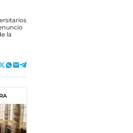
ersitarios
denuncio
e la
ORA