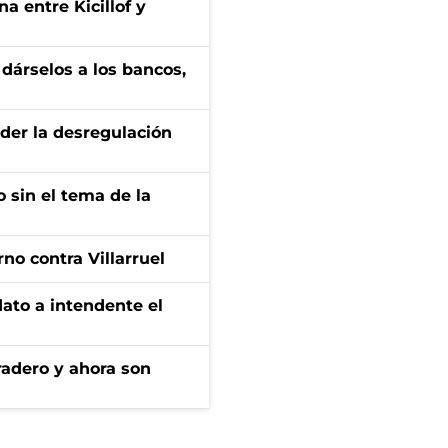
a entre Kicillof y
a dárselos a los bancos,
der la desregulación
 sin el tema de la
no contra Villarruel
dato a intendente el
radero y ahora son