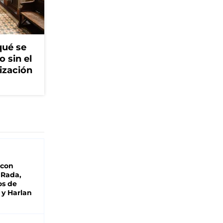
qué se
o sin el
ización
 con
 Rada,
os de
 y Harlan