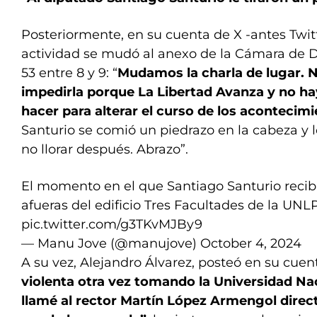
Posteriormente, en su cuenta de X -antes Twitt
actividad se mudó al anexo de la Cámara de 
53 entre 8 y 9: “
Mudamos la charla de lugar. N
impedirla porque La Libertad Avanza y no h
hacer para alterar el curso de los acontecim
Santurio se comió un piedrazo en la cabeza y lo
no llorar después. Abrazo”.
El momento en el que Santiago Santurio recibi
afueras del edificio Tres Facultades de la UNL
pic.twitter.com/g3TKvMJBy9
— Manu Jove (@manujove)
October 4, 2024
A su vez, Alejandro Álvarez, posteó en su cuen
violenta otra vez tomando la Universidad Nac
llamé al rector Martín López Armengol dire