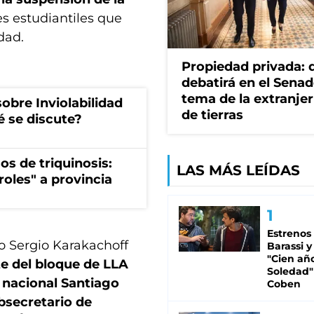
s estudiantiles que
dad.
Propiedad privada: 
debatirá en el Senad
tema de la extranjer
obre Inviolabilidad
de tierras
é se discute?
os de triquinosis:
LAS MÁS LEÍDAS
roles" a provincia
Estrenos
io Sergio Karakachoff
Barassi y
"Cien añ
te del bloque de LLA
Soledad"
r nacional Santiago
Coben
bsecretario de