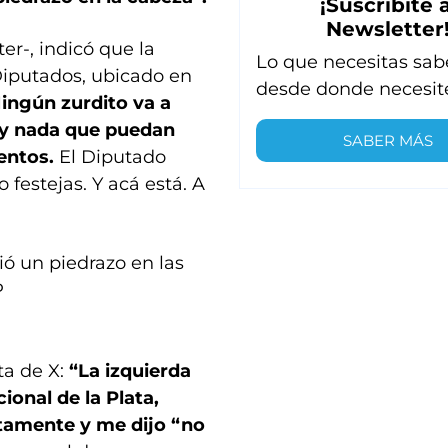
¡Suscribite a
Newsletter
er-, indicó que la
Lo que necesitas sab
Diputados, ubicado en
desde donde necesit
ingún zurdito va a
ay nada que puedan
SABER MÁS
ientos.
El Diputado
 festejas. Y acá está. A
ó un piedrazo en las
P
ta de X:
“La izquierda
ional de la Plata,
ctamente y me dijo “no