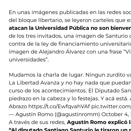
En unas imágenes publicadas en las redes soc
del bloque libertario, se leyeron carteles que 
atacan la Universidad Pública no son bienve
de los tres invitados, una imagen de Santurio 
contra de la ley de financiamiento universitari
imagen de Alejandro Álvarez con una frase “Vi
universidades”.
Mudamos la charla de lugar. Ningun zurdito v
La Libertad Avanza y no hay nada que puedan 
curso de los acontecimientos. El Diputado San
piedrazo en la cabeza y lo festejas. Y acá está.
Abrazo
https://t.co/EwfqvahVAf
pic.twitter.co
— Agustín Romo (@agustinromm)
October 4,
A través de sus redes,
Agustín Romo explicó l
“Al diputado Santiago Santurio le tiraron un 