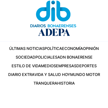
ÚLTIMAS NOTICIAS
POLÍTICA
ECONOMÍA
OPINIÓN
SOCIEDAD
POLICIALES
ADN BONAERENSE
ESTILO DE VIDA
MEDIOS
EMPRESAS
DEPORTES
DIARIO EXTRA
VIDA Y SALUD HOY
MUNDO MOTOR
TRANQUERA
HISTORIA