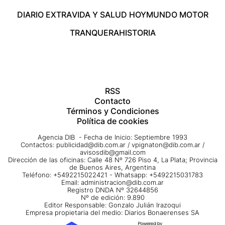
DIARIO EXTRA
VIDA Y SALUD HOY
MUNDO MOTOR
TRANQUERA
HISTORIA
RSS
Contacto
Términos y Condiciones
Política de cookies
Agencia DIB - Fecha de Inicio: Septiembre 1993
Contactos:
publicidad@dib.com.ar
/
vpignaton@dib.com.ar
/
avisosdib@gmail.com
Dirección de las oficinas: Calle 48 Nº 726 Piso 4, La Plata; Provincia
de Buenos Aires, Argentina
Teléfono: +5492215022421 - Whatsapp: +5492215031783
Email:
administracion@dib.com.ar
Registro DNDA Nº 32644856
Nº de edición: 9.890
Editor Responsable: Gonzalo Julián Irazoqui
Empresa propietaria del medio: Diarios Bonaerenses SA