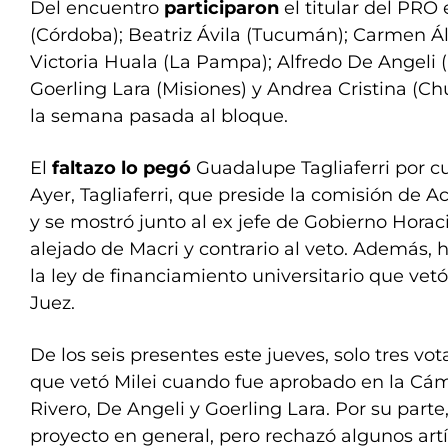
Del encuentro
participaron
el titular del PRO 
(Córdoba); Beatriz Ávila (Tucumán); Carmen Ál
Victoria Huala (La Pampa); Alfredo De Angeli (
Goerling Lara (Misiones) y Andrea Cristina (Ch
la semana pasada al bloque.
El
faltazo lo pegó
Guadalupe Tagliaferri por c
Ayer, Tagliaferri, que preside la comisión de A
y se mostró junto al ex jefe de Gobierno Horac
alejado de Macri y contrario al veto. Además, 
la ley de financiamiento universitario que vetó 
Juez.
De los seis presentes este jueves, solo tres vo
que vetó Milei cuando fue aprobado en la Cám
Rivero, De Angeli y Goerling Lara. Por su part
proyecto en general, pero rechazó algunos artí