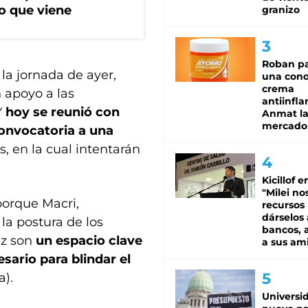
o que viene
granizo
Roban pa
la jornada de ayer,
una cono
crema
 apoyo a las
antiinfla
Y
hoy se reunió con
Anmat la 
mercado
convocatoria a una
, en la cual intentarán
Kicillof e
"Milei no
orque Macri,
recursos
dárselos 
la postura de los
bancos, a
ez son
un espacio clave
a sus am
sario para blindar el
a).
Universi