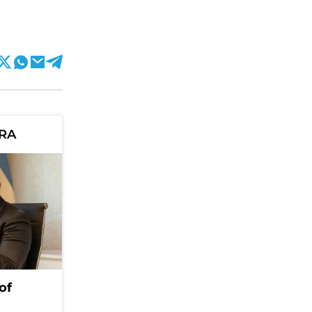
ORA
of