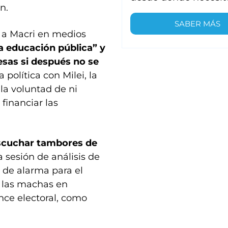
n.
SABER MÁS
as a Macri en medios
a educación pública” y
sas si después no se
olítica con Milei, la
la voluntad de ni
financiar las
escuchar tambores de
a sesión de análisis de
s de alarma para el
e las machas en
nce electoral, como