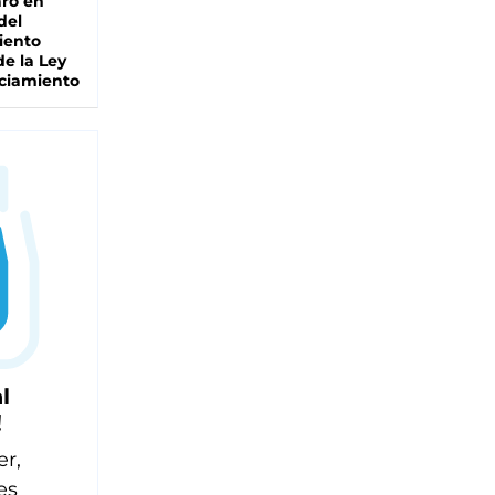
ro en
del
iento
de la Ley
ciamiento
l
!
er,
es