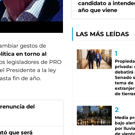
candidato a intende
año que viene
LAS MÁS LEÍDAS
rcambiar gestos de
lítica en torno al
Propied
los legisladores de PRO
privada:
l Presidente a la ley
debatirá 
Senado s
asta fin de año.
tema de 
extranjer
de tierra
renuncia del
Media pr
bajo aler
por lluvi
ntó que será
de viento