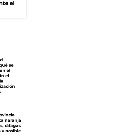
nte el
ad
 qué se
en el
in el
la
ización
s
ovincia
ta naranja
as, ráfagas
 y posible