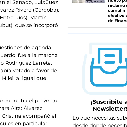
nuevo pa
en el Senado, Luis Juez
reclamo 
varez Rivero (Córdoba);
cumplim
efectivo 
Entre Ríos); Martín
de Finan
ubut), que se incorporó
uestiones de agenda.
cuerdo, fue a la marcha
io Rodríguez Larreta,
había votado a favor de
Milei, al igual que
taron contra el proyecto
¡Suscribite a
Newsletter
ara Alta: Álvarez
e, Cristina acompañó el
Lo que necesitas sab
culos en particular;
desde donde necesit