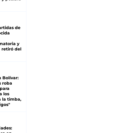
rtidas de
cida
matoria y
retiró del
n Bolívar:
s roba
 para
a los
 la timba,
igos"
dades: