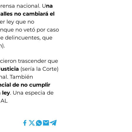
prensa nacional. U
na
calles no cambiará el
er ley que no
unque no vetó por caso
de delincuentes, que
).
icieron trascender que
 Justicia
(sería la Corte)
onal. También
cial de no cumplir
 ley
. Una especia de
 AL