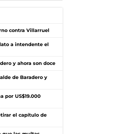
no contra Villarruel
dato a intendente el
adero y ahora son doce
calde de Baradero y
a por US$19.000
irar el capítulo de
 que las multas