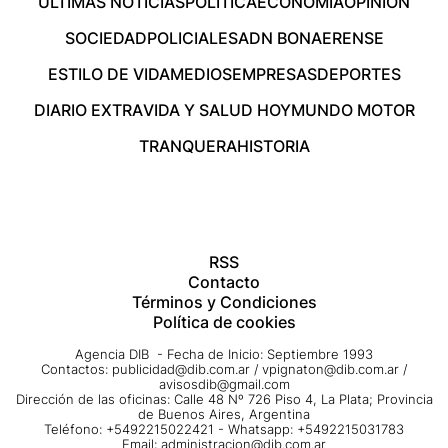
ÚLTIMAS NOTICIAS
POLÍTICA
ECONOMÍA
OPINIÓN
SOCIEDAD
POLICIALES
ADN BONAERENSE
ESTILO DE VIDA
MEDIOS
EMPRESAS
DEPORTES
DIARIO EXTRA
VIDA Y SALUD HOY
MUNDO MOTOR
TRANQUERA
HISTORIA
RSS
Contacto
Términos y Condiciones
Política de cookies
Agencia DIB - Fecha de Inicio: Septiembre 1993
Contactos:
publicidad@dib.com.ar
/
vpignaton@dib.com.ar
/
avisosdib@gmail.com
Dirección de las oficinas: Calle 48 Nº 726 Piso 4, La Plata; Provincia
de Buenos Aires, Argentina
Teléfono: +5492215022421 - Whatsapp: +5492215031783
Email:
administracion@dib.com.ar