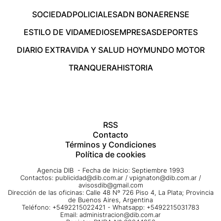
SOCIEDAD
POLICIALES
ADN BONAERENSE
ESTILO DE VIDA
MEDIOS
EMPRESAS
DEPORTES
DIARIO EXTRA
VIDA Y SALUD HOY
MUNDO MOTOR
TRANQUERA
HISTORIA
RSS
Contacto
Términos y Condiciones
Política de cookies
Agencia DIB - Fecha de Inicio: Septiembre 1993
Contactos:
publicidad@dib.com.ar
/
vpignaton@dib.com.ar
/
avisosdib@gmail.com
Dirección de las oficinas: Calle 48 Nº 726 Piso 4, La Plata; Provincia
de Buenos Aires, Argentina
Teléfono: +5492215022421 - Whatsapp: +5492215031783
Email:
administracion@dib.com.ar