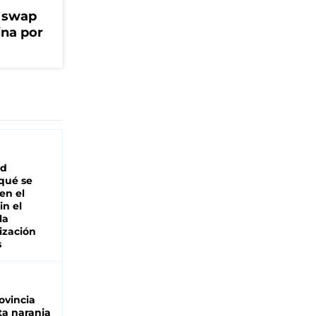
l swap
na por
ad
 qué se
en el
in el
la
ización
s
ovincia
ta naranja