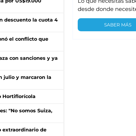
Lo que necesitas sab
a por US$19.000
desde donde necesit
n descuento la cuota 4
SABER MÁS
onó el conflicto que
aza con sanciones y ya
n julio y marcaron la
Hortiflorícola
mes: "No somos Suiza,
 extraordinario de