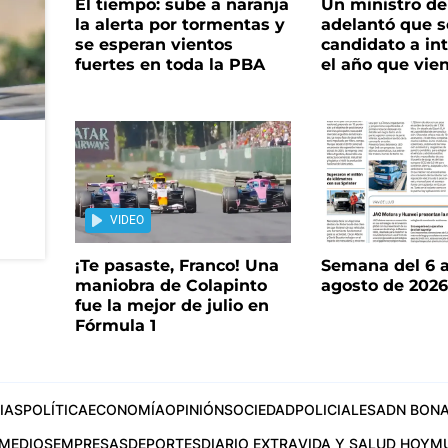
El tiempo: sube a naranja
Un ministro de 
la alerta por tormentas y
adelantó que s
se esperan vientos
candidato a in
fuertes en toda la PBA
el año que vie
VIDEO
¡Te pasaste, Franco! Una
Semana del 6 a
maniobra de Colapinto
agosto de 202
fue la mejor de julio en
Fórmula 1
IAS
POLÍTICA
ECONOMÍA
OPINIÓN
SOCIEDAD
POLICIALES
ADN BONA
MEDIOS
EMPRESAS
DEPORTES
DIARIO EXTRA
VIDA Y SALUD HOY
M