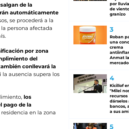
por lluvi
salgan de la
de viento
derán automáticamente
granizo
os, se procederá a la
 la persona afectada
ís.
Roban pa
una cono
crema
nificación por zona
antiinfla
Anmat la 
mplimiento del
mercado
también conllevará la
i la ausencia supera los
Kicillof e
"Milei no
recursos
limiento,
los
dárselos 
l pago de la
bancos, a
a sus am
 residencia en la zona