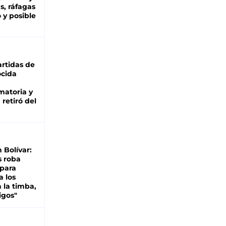
as, ráfagas
 y posible
rtidas de
cida
matoria y
retiró del
n Bolívar:
s roba
 para
a los
 la timba,
igos"