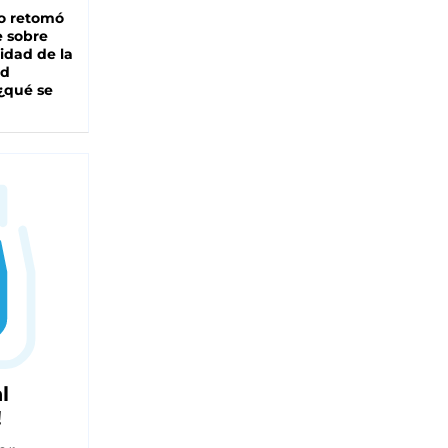
o retomó
e sobre
lidad de la
ad
 ¿qué se
l
!