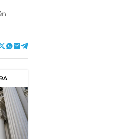
én
ORA