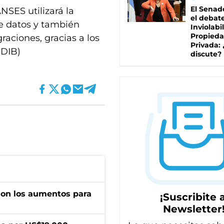
El Senad
NSES utilizará la
el debat
e datos y también
Inviolabi
Propied
raciones, gracias a los
Privada:
(DIB)
discute?
son los aumentos para
¡Suscribite a
Newsletter