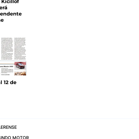
Kicillof
erá
tendente
ne
l 12 de
6
ERENSE
UNDO MOTOR