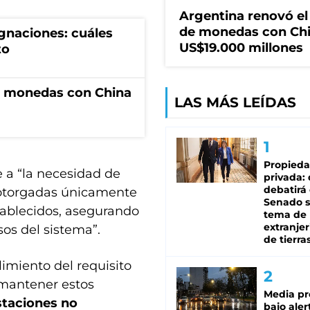
Argentina renovó e
de monedas con Chi
gnaciones: cuáles
US$19.000 millones
to
e monedas con China
LAS MÁS LEÍDAS
Propied
 a “la necesidad de
privada:
debatirá 
n otorgadas únicamente
Senado s
tablecidos, asegurando
tema de 
extranjer
sos del sistema”.
de tierra
imiento del requisito
 mantener estos
Media pr
estaciones no
bajo aler