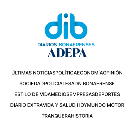
ÚLTIMAS NOTICIAS
POLÍTICA
ECONOMÍA
OPINIÓN
SOCIEDAD
POLICIALES
ADN BONAERENSE
ESTILO DE VIDA
MEDIOS
EMPRESAS
DEPORTES
DIARIO EXTRA
VIDA Y SALUD HOY
MUNDO MOTOR
TRANQUERA
HISTORIA