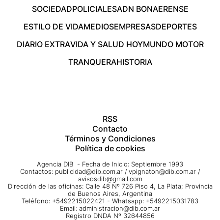
SOCIEDAD
POLICIALES
ADN BONAERENSE
ESTILO DE VIDA
MEDIOS
EMPRESAS
DEPORTES
DIARIO EXTRA
VIDA Y SALUD HOY
MUNDO MOTOR
TRANQUERA
HISTORIA
RSS
Contacto
Términos y Condiciones
Política de cookies
Agencia DIB - Fecha de Inicio: Septiembre 1993
Contactos:
publicidad@dib.com.ar
/
vpignaton@dib.com.ar
/
avisosdib@gmail.com
Dirección de las oficinas: Calle 48 Nº 726 Piso 4, La Plata; Provincia
de Buenos Aires, Argentina
Teléfono: +5492215022421 - Whatsapp: +5492215031783
Email:
administracion@dib.com.ar
Registro DNDA Nº 32644856