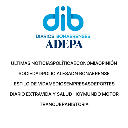
ÚLTIMAS NOTICIAS
POLÍTICA
ECONOMÍA
OPINIÓN
SOCIEDAD
POLICIALES
ADN BONAERENSE
ESTILO DE VIDA
MEDIOS
EMPRESAS
DEPORTES
DIARIO EXTRA
VIDA Y SALUD HOY
MUNDO MOTOR
TRANQUERA
HISTORIA