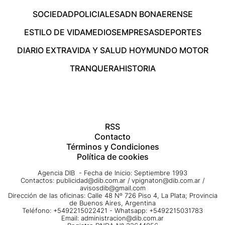
SOCIEDAD
POLICIALES
ADN BONAERENSE
ESTILO DE VIDA
MEDIOS
EMPRESAS
DEPORTES
DIARIO EXTRA
VIDA Y SALUD HOY
MUNDO MOTOR
TRANQUERA
HISTORIA
RSS
Contacto
Términos y Condiciones
Política de cookies
Agencia DIB - Fecha de Inicio: Septiembre 1993
Contactos:
publicidad@dib.com.ar
/
vpignaton@dib.com.ar
/
avisosdib@gmail.com
Dirección de las oficinas: Calle 48 Nº 726 Piso 4, La Plata; Provincia
de Buenos Aires, Argentina
Teléfono: +5492215022421 - Whatsapp: +5492215031783
Email:
administracion@dib.com.ar