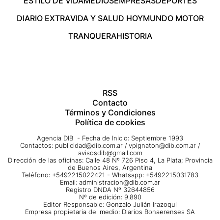
ESTILO DE VIDA
MEDIOS
EMPRESAS
DEPORTES
DIARIO EXTRA
VIDA Y SALUD HOY
MUNDO MOTOR
TRANQUERA
HISTORIA
RSS
Contacto
Términos y Condiciones
Política de cookies
Agencia DIB - Fecha de Inicio: Septiembre 1993
Contactos:
publicidad@dib.com.ar
/
vpignaton@dib.com.ar
/
avisosdib@gmail.com
Dirección de las oficinas: Calle 48 Nº 726 Piso 4, La Plata; Provincia
de Buenos Aires, Argentina
Teléfono: +5492215022421 - Whatsapp: +5492215031783
Email:
administracion@dib.com.ar
Registro DNDA Nº 32644856
Nº de edición: 9.890
Editor Responsable: Gonzalo Julián Irazoqui
Empresa propietaria del medio: Diarios Bonaerenses SA