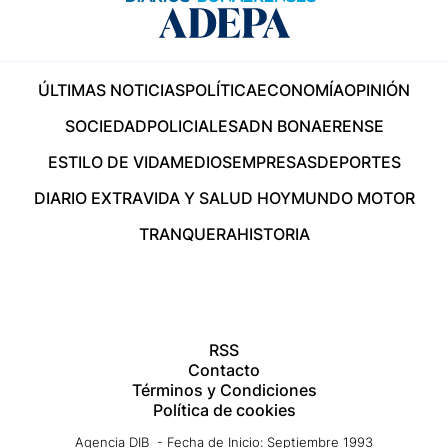
ÚLTIMAS NOTICIAS
POLÍTICA
ECONOMÍA
OPINIÓN
SOCIEDAD
POLICIALES
ADN BONAERENSE
ESTILO DE VIDA
MEDIOS
EMPRESAS
DEPORTES
DIARIO EXTRA
VIDA Y SALUD HOY
MUNDO MOTOR
TRANQUERA
HISTORIA
RSS
Contacto
Términos y Condiciones
Política de cookies
Agencia DIB - Fecha de Inicio: Septiembre 1993