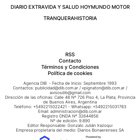
DIARIO EXTRA
VIDA Y SALUD HOY
MUNDO MOTOR
TRANQUERA
HISTORIA
RSS
Contacto
Términos y Condiciones
Política de cookies
Agencia DIB - Fecha de Inicio: Septiembre 1993
Contactos:
publicidad@dib.com.ar
/
vpignaton@dib.com.ar
/
avisosdib@gmail.com
Dirección de las oficinas: Calle 48 Nº 726 Piso 4, La Plata; Provincia
de Buenos Aires, Argentina
Teléfono: +5492215022421 - Whatsapp: +5492215031783
Email:
administracion@dib.com.ar
Registro DNDA Nº 32644856
Nº de edición: 9.890
Editor Responsable: Gonzalo Julián Irazoqui
Empresa propietaria del medio: Diarios Bonaerenses SA