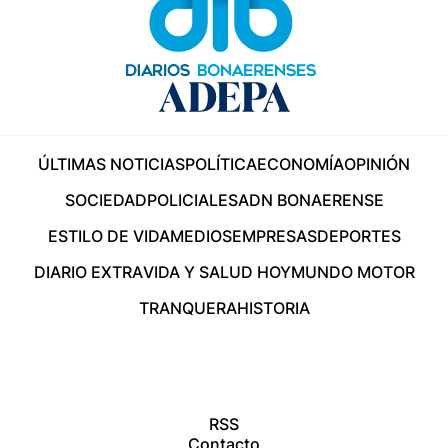
ÚLTIMAS NOTICIAS
POLÍTICA
ECONOMÍA
OPINIÓN
SOCIEDAD
POLICIALES
ADN BONAERENSE
ESTILO DE VIDA
MEDIOS
EMPRESAS
DEPORTES
DIARIO EXTRA
VIDA Y SALUD HOY
MUNDO MOTOR
TRANQUERA
HISTORIA
RSS
Contacto