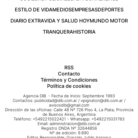
ESTILO DE VIDA
MEDIOS
EMPRESAS
DEPORTES
DIARIO EXTRA
VIDA Y SALUD HOY
MUNDO MOTOR
TRANQUERA
HISTORIA
RSS
Contacto
Términos y Condiciones
Política de cookies
Agencia DIB - Fecha de Inicio: Septiembre 1993
Contactos:
publicidad@dib.com.ar
/
vpignaton@dib.com.ar
/
avisosdib@gmail.com
Dirección de las oficinas: Calle 48 Nº 726 Piso 4, La Plata; Provincia
de Buenos Aires, Argentina
Teléfono: +5492215022421 - Whatsapp: +5492215031783
Email:
administracion@dib.com.ar
Registro DNDA Nº 32644856
Nº de edición: 9.890
Editor Responsable: Gonzalo Julián Irazoqui