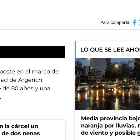
Para compartir:
LO QUE SE LEE AH
poste en el marco de
dad de Argerich
re de 80 años y una
.
Media provincia bajo
naranja por lluvias, 
 la cárcel un
de viento y posible 
 de dos nenas