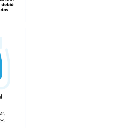
 debió
 dos
l
!
er,
es