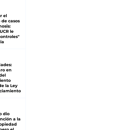
r el
 de casos
nosis:
 UCR le
ontroles"
ia
dades:
ro en
del
iento
de la Ley
ciamiento
o dio
nción a la
ropiedad
pero el