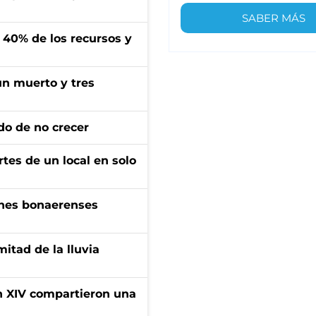
SABER MÁS
l 40% de los recursos y
un muerto y tres
do de no crecer
tes de un local en solo
enes bonaerenses
itad de la lluvia
ón XIV compartieron una