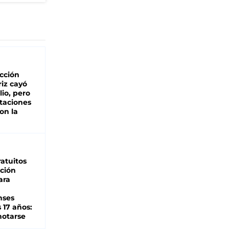
cción
iz cayó
lio, pero
rtaciones
on la
d
atuitos
ción
ara
nses
 17 años:
otarse