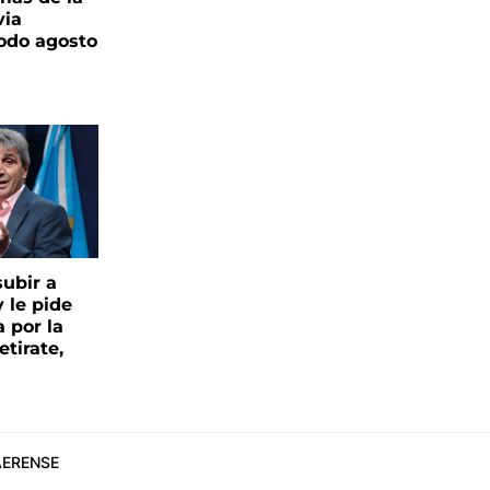
via
todo agosto
ubir a
y le pide
 por la
etirate,
ERENSE