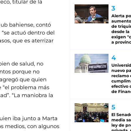
co, titular de la
Alerta po
aumento
club bahiense, contó
de triqui
desde la
 “se actuó dentro del
exigen "c
sos, que es aterrizar
a provinc
bien de salud, no
Universi
nuevo pa
entos porque no
reclamo 
 agregó que quien
cumplim
efectivo 
e “el problema más
de Finan
dad”. “La maniobra la
El Senad
quien iba junto a Marta
media sa
ley de p
ios medios, con algunos
privada, 