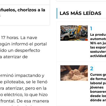
ñuelos, chorizos a la
LAS MÁS LEÍDAS
s
La produ
 17 horas. La nave
automotr
16% en ju
egún informó el portal
las expo
rido un desperfecto
sostuvier
activida
a aterrizar de
Cursos gr
terminó impactando y
de forma
 piloteaba, se le llenó
laboral p
jóvenes
a aterrizar, pero en la
bonaere
 eléctrico, lo que hizo
desde los
dónde an
 frontal. De esa manera