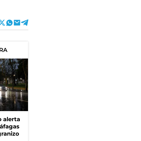
ORA
 alerta
ráfagas
granizo