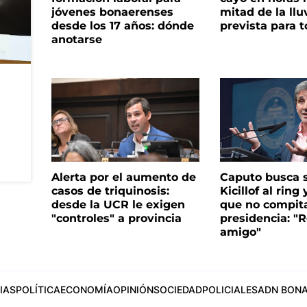
jóvenes bonaerenses
mitad de la llu
desde los 17 años: dónde
prevista para 
anotarse
Alerta por el aumento de
Caputo busca s
casos de triquinosis:
Kicillof al ring 
desde la UCR le exigen
que no compita
"controles" a provincia
presidencia: "R
amigo"
IAS
POLÍTICA
ECONOMÍA
OPINIÓN
SOCIEDAD
POLICIALES
ADN BONA