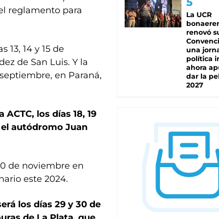
 el reglamento para
La UCR
bonaere
renovó s
Convenc
s 13, 14 y 15 de
una jorn
política 
z de San Luis. Y la
ahora ap
septiembre, en Paraná,
dar la pe
2027
 ACTC, los días 18, 19
á el autódromo Juan
 10 de noviembre en
nario este 2024.
rá los días 29 y 30 de
uras de La Plata, que