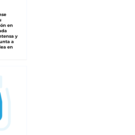
nse
u
ión en
ada
intensa y
unta a
lea en