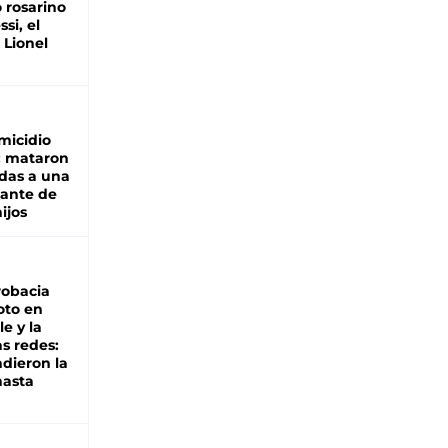
 rosarino
si, el
 Lionel
micidio
: mataron
das a una
lante de
hijos
robacia
oto en
le y la
as redes:
ndieron la
hasta