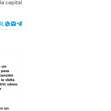
a capital
n un
 para
 canción
 la visita
XIV: cómo
r
en un