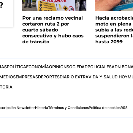
?
Por una reclamo vecinal
Hacía acrobaci
cortaron ruta 2 por
moto en plena c
cuarto sábado
subía a las rede
consecutivo y hubo caos
suspendieron l
de tránsito
hasta 2099
IAS
POLÍTICA
ECONOMÍA
OPINIÓN
SOCIEDAD
POLICIALES
ADN BONA
MEDIOS
EMPRESAS
DEPORTES
DIARIO EXTRA
VIDA Y SALUD HOY
M
STORIA
scripción Newsletter
Historia
Términos y Condiciones
Política de cookies
RSS
.com