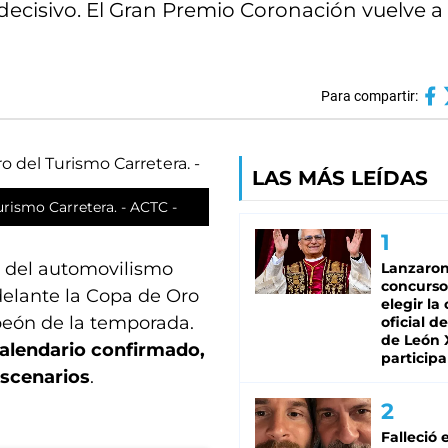
ecisivo. El Gran Premio Coronación vuelve a l
Para compartir:
LAS MÁS LEÍDAS
urismo Carretera. - ACTC -
r del automovilismo
Lanzaro
concurso
delante la Copa de Oro
elegir la
mpeón de la temporada.
oficial de
de León 
calendario confirmado,
participa
escenarios
.
Falleció 