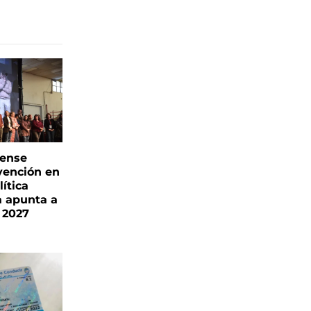
rense
vención en
ítica
a apunta a
 2027