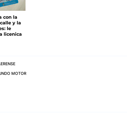
a con la
alle y la
s: le
a licenica
ERENSE
UNDO MOTOR