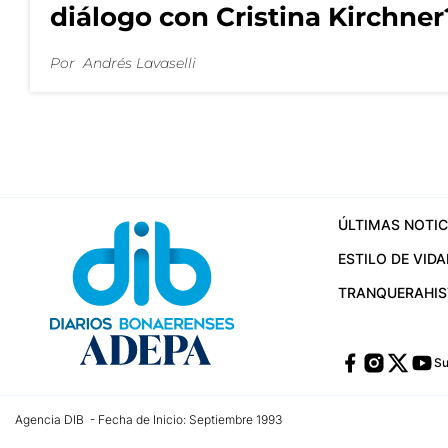
diálogo con Cristina Kirchner
Por
Andrés Lavaselli
ÚLTIMAS NOTIC
ESTILO DE VIDA
TRANQUERA
HI
Su
Agencia DIB - Fecha de Inicio: Septiembre 1993
Contactos:
publicidad@dib.com.ar
/
vpignaton@dib.com.ar
/
avisosdib@gmail