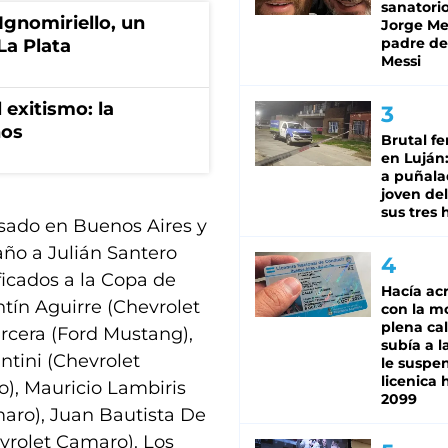
sanatorio
Ignomiriello, un
Jorge Mes
padre de
La Plata
Messi
 exitismo: la
nos
Brutal fe
en Luján
a puñala
joven de
sus tres 
asado en Buenos Aires y
año a Julián Santero
ificados a la Copa de
Hacía ac
tín Aguirre (Chevrolet
con la m
plena cal
rcera (Ford Mustang),
subía a l
ntini (Chevrolet
le suspe
licenica 
), Mauricio Lambiris
2099
maro), Juan Bautista De
vrolet Camaro). Los