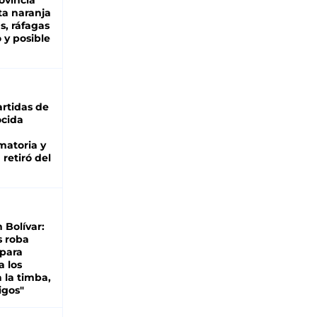
ovincia
ta naranja
as, ráfagas
 y posible
rtidas de
cida
matoria y
retiró del
n Bolívar:
s roba
 para
a los
 la timba,
igos"