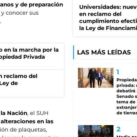
dianos y de preparación
Universidades: nuev
a y conocer sus
en reclamo del
.
cumplimiento efect
la Ley de Financiam
o en la marcha por la
LAS MÁS LEÍDAS
ropiedad Privada
n reclamo del
Propied
 Ley de
privada:
debatirá 
Senado s
tema de 
extranjer
 la Nación
, el SUH
de tierra
alteraciones en las
ión de plaquetas,