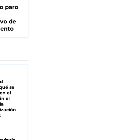
o paro
ivo de
iento
ad
 qué se
en el
in el
la
ización
s