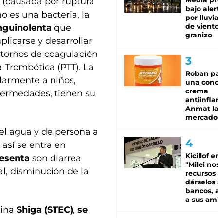
Media pr
 (causada por ruptura
bajo aler
o es una bacteria, la
por lluvi
de viento
nguinolenta
que
granizo
licarse y desarrollar
astornos de coagulación
 Trombótica (PTT). La
Roban pa
larmente a niños,
una cono
crema
nfermedades, tienen su
antiinfla
Anmat la 
mercado
 el agua y de persona a
así se entra en
Kicillof e
esenta
son diarrea
"Milei no
al, disminución de la
recursos
dárselos 
bancos, a
a sus am
xina
Shiga (STEC)
,
se