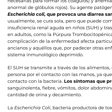
necesarias para formar los coágulos) y anemia
anormal de glóbulos rojos). Su agente patógen
Escherichia coli
, que provoca una diarrea sa
usualmente, se cura sola, pero que puede comp
insuficiencia renal aguda en niños (SUH) y tr
en adultos, como la Púrpura Trombocitopénica
complicación de la enfermedad afecta particu
ancianos y aquéllos que, por padecer otras e
sistema inmunológico deprimido.
El SUH se transmite a través de los alimentos,
persona por el contacto con las manos, ya que 
contacto con la bacteria.
Los síntomas que pr
sanguinolenta, fiebre, vómitos, dolor abdomin
cantidad de orina y decaimiento.
La
Escherichia Coli
, bacteria productora de to