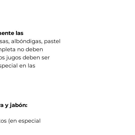
ente las
s, albóndigas, pastel
ompleta no deben
los jugos deben ser
special en las
a y jabón:
os (en especial