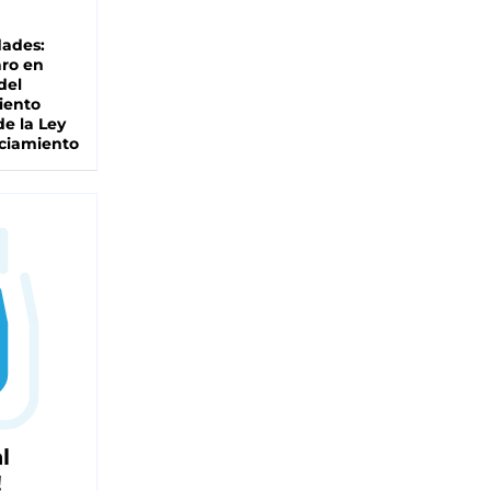
dades:
ro en
del
iento
de la Ley
ciamiento
l
!