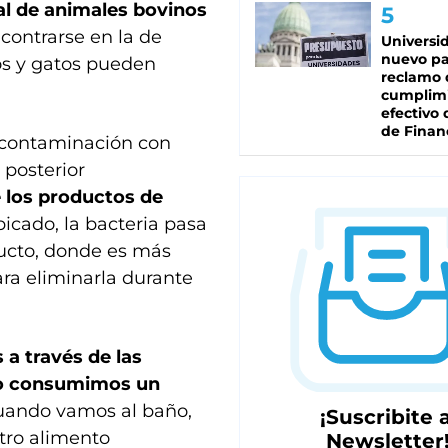
al de animales bovinos
contrarse en la de
Universi
nuevo pa
ros y gatos pueden
reclamo 
cumplim
efectivo 
de Finan
r contaminación con
 posterior
 los productos de
picado, la bacteria pasa
oducto, donde es más
ara eliminarla durante
 a través de las
 o consumimos un
ando vamos al baño,
¡Suscribite a
tro alimento
Newsletter