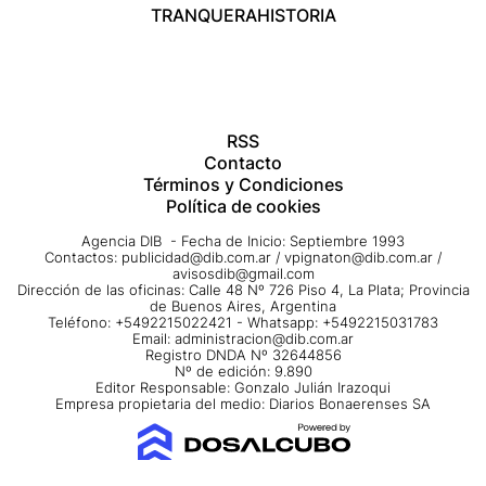
TRANQUERA
HISTORIA
RSS
Contacto
Términos y Condiciones
Política de cookies
Agencia DIB - Fecha de Inicio: Septiembre 1993
Contactos:
publicidad@dib.com.ar
/
vpignaton@dib.com.ar
/
avisosdib@gmail.com
Dirección de las oficinas: Calle 48 Nº 726 Piso 4, La Plata; Provincia
de Buenos Aires, Argentina
Teléfono: +5492215022421 - Whatsapp: +5492215031783
Email:
administracion@dib.com.ar
Registro DNDA Nº 32644856
Nº de edición: 9.890
Editor Responsable: Gonzalo Julián Irazoqui
Empresa propietaria del medio: Diarios Bonaerenses SA