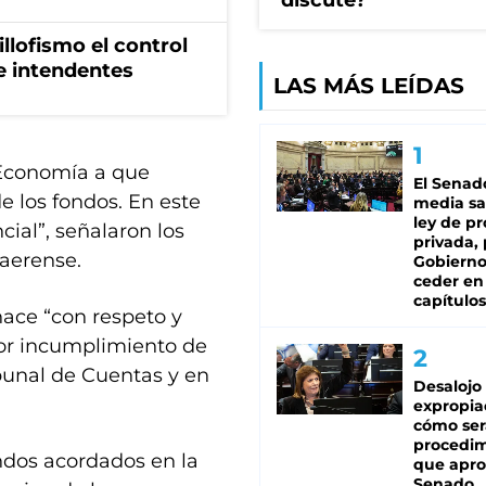
discute?
illofismo el control
de intendentes
LAS MÁS LEÍDAS
 Economía a que
El Senad
 los fondos. En este
media sa
ley de p
ial”, señalaron los
privada, 
naerense.
Gobierno
ceder en
capítulos
hace “con respeto y
por incumplimiento de
bunal de Cuentas y en
Desalojo
expropia
cómo ser
procedi
ndos acordados en la
que apro
Senado