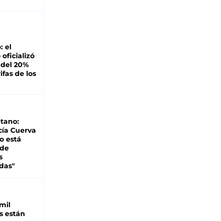
: el
oficializó
 del 20%
ifas de los
tano:
cía Cuerva
o está
 de
s
das"
mil
s están