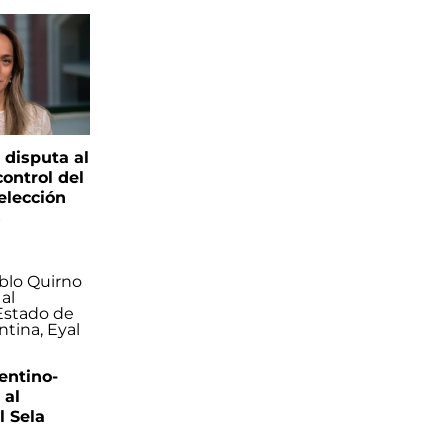
 disputa al
control del
elección
s
entino-
 al
 Sela