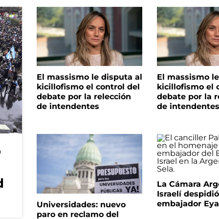
El massismo le disputa al
El massismo le
kicillofismo el control del
kicillofismo el 
debate por la relección
debate por la r
de intendentes
de intendente
o
d
La Cámara Arg
Israelí despidió
embajador Eyal
Universidades: nuevo
paro en reclamo del