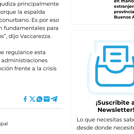
en mano
gudiza principalmente
extranjer
 porque la espalda
provinci
Buenos A
 conurbano. Es por eso
on fundamentales para
”, dijo Vaccarezza.
ue regularice esta
s administraciones
ión frente a la crisis
¡Suscribite a
Newsletter
Lo que necesitas sab
ipal
desde donde necesit