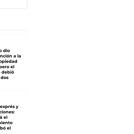
o dio
nción a la
ropiedad
pero el
 debió
 dos
 exprés y
ciones:
á el
miento
bó el