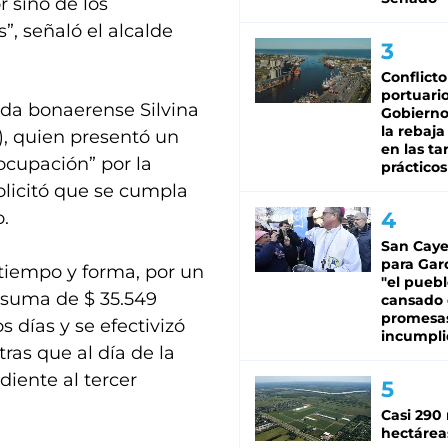
 sino de los
, señaló el alcalde
Conflicto
portuario
ada bonaerense Silvina
Gobierno 
la rebaja
, quien presentó un
en las tar
ocupación” por la
prácticos
olicitó que se cumpla
o.
San Caye
para Gar
tiempo y forma, por un
"el puebl
a suma de $ 35.549
cansado
promesa
 días y se efectivizó
incumpli
as que al día de la
diente al tercer
Casi 290 
hectárea