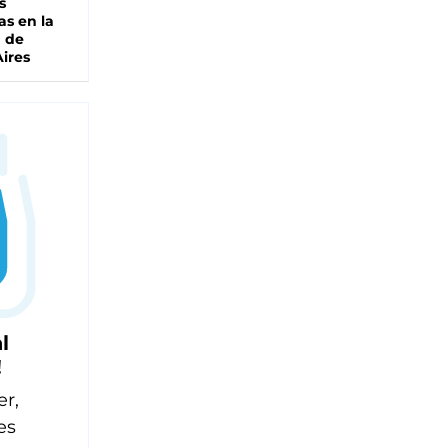
s
as en la
a de
ires
l
!
er,
es