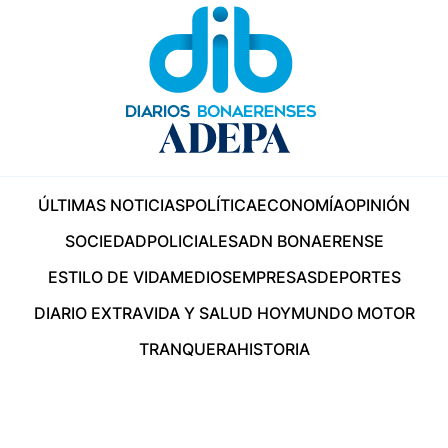
ÚLTIMAS NOTICIAS
POLÍTICA
ECONOMÍA
OPINIÓN
SOCIEDAD
POLICIALES
ADN BONAERENSE
ESTILO DE VIDA
MEDIOS
EMPRESAS
DEPORTES
DIARIO EXTRA
VIDA Y SALUD HOY
MUNDO MOTOR
TRANQUERA
HISTORIA