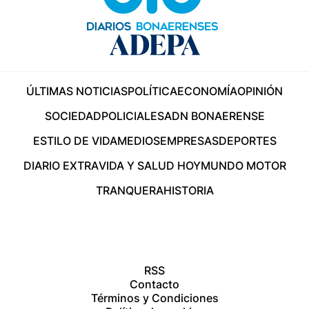
ÚLTIMAS NOTICIAS
POLÍTICA
ECONOMÍA
OPINIÓN
SOCIEDAD
POLICIALES
ADN BONAERENSE
ESTILO DE VIDA
MEDIOS
EMPRESAS
DEPORTES
DIARIO EXTRA
VIDA Y SALUD HOY
MUNDO MOTOR
TRANQUERA
HISTORIA
RSS
Contacto
Términos y Condiciones