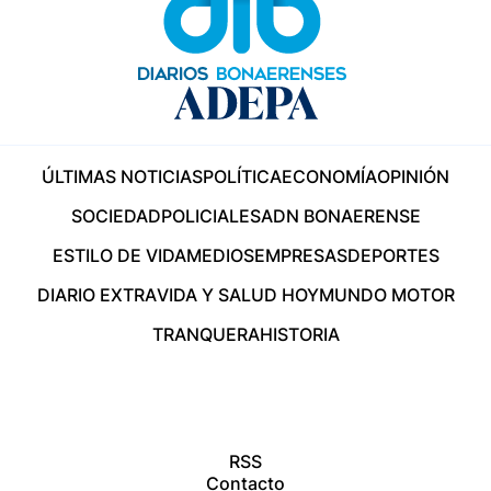
ÚLTIMAS NOTICIAS
POLÍTICA
ECONOMÍA
OPINIÓN
SOCIEDAD
POLICIALES
ADN BONAERENSE
ESTILO DE VIDA
MEDIOS
EMPRESAS
DEPORTES
DIARIO EXTRA
VIDA Y SALUD HOY
MUNDO MOTOR
TRANQUERA
HISTORIA
RSS
Contacto