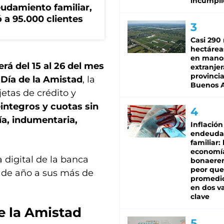
incumpli
eudamiento familiar,
 a 95.000 clientes
Casi 290 
hectárea
en mano
rá del 15 al 26 del mes
extranjer
provinci
 Día de la Amistad
, la
Buenos A
etas de crédito y
eintegros y cuotas sin
a, indumentaria,
Inflación
endeuda
familiar: 
economí
a digital de la banca
bonaeren
peor que
 de año a sus más de
promedio
en dos va
clave
e la Amistad