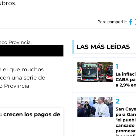
ubros.
Para compartir:
LAS MÁS LEÍDAS
en el que muchos
La inflac
 con una serie de
CABA pas
a 2,9% en
 Provincia.
San Caye
: crecen los pagos de
para Gar
"el puebl
cansado
promesa