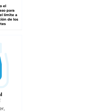
io el
aso para
el límite a
ción de los
tes
l
!
er,