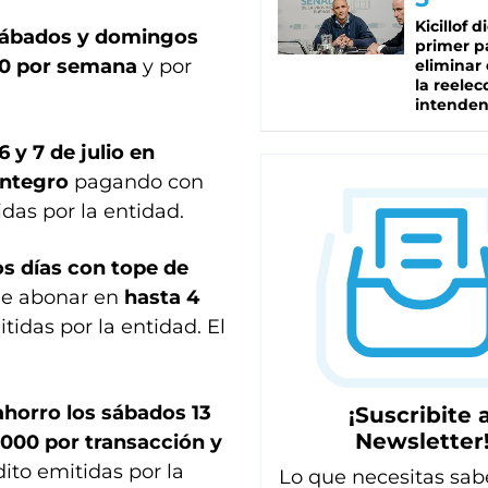
Kicillof d
sábados y domingos
primer p
00 por semana
y por
eliminar 
la reelec
intenden
y 7 de julio en
integro
pagando con
idas por la entidad.
os días con tope de
de abonar en
hasta 4
tidas por la entidad. El
horro los sábados 13
¡Suscribite a
Newsletter
.000 por transacción y
ito emitidas por la
Lo que necesitas sab