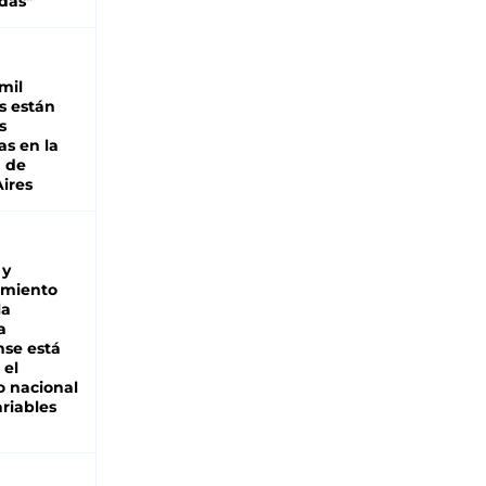
das"
mil
s están
s
as en la
a de
ires
 y
miento
la
a
se está
 el
 nacional
riables