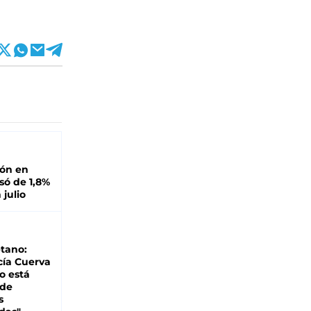
ión en
ó de 1,8%
 julio
tano:
cía Cuerva
o está
 de
s