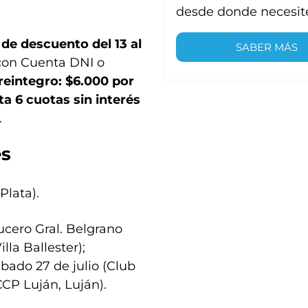
desde donde necesit
de descuento del 13 al
SABER MÁS
 con Cuenta DNI o
reintegro: $6.000 por
a 6 cuotas sin interés
.
és
 Plata).
ucero Gral. Belgrano
lla Ballester);
ábado 27 de julio (Club
CCP Luján, Luján).