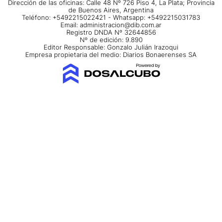
Dirección de las oficinas: Calle 48 Nº 726 Piso 4, La Plata; Provincia
de Buenos Aires, Argentina
Teléfono: +5492215022421 - Whatsapp: +5492215031783
Email:
administracion@dib.com.ar
Registro DNDA Nº 32644856
Nº de edición: 9.890
Editor Responsable: Gonzalo Julián Irazoqui
Empresa propietaria del medio: Diarios Bonaerenses SA