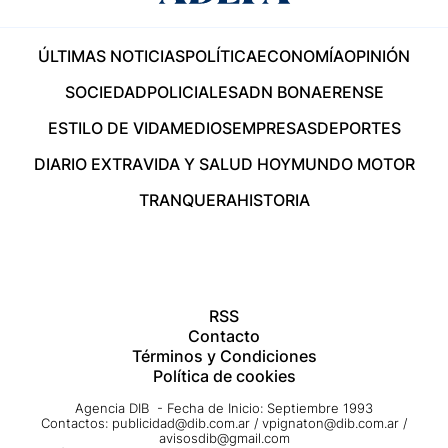
ÚLTIMAS NOTICIAS
POLÍTICA
ECONOMÍA
OPINIÓN
SOCIEDAD
POLICIALES
ADN BONAERENSE
ESTILO DE VIDA
MEDIOS
EMPRESAS
DEPORTES
DIARIO EXTRA
VIDA Y SALUD HOY
MUNDO MOTOR
TRANQUERA
HISTORIA
RSS
Contacto
Términos y Condiciones
Política de cookies
Agencia DIB - Fecha de Inicio: Septiembre 1993
Contactos:
publicidad@dib.com.ar
/
vpignaton@dib.com.ar
/
avisosdib@gmail.com