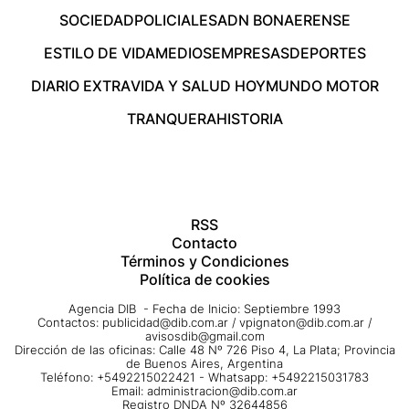
SOCIEDAD
POLICIALES
ADN BONAERENSE
ESTILO DE VIDA
MEDIOS
EMPRESAS
DEPORTES
DIARIO EXTRA
VIDA Y SALUD HOY
MUNDO MOTOR
TRANQUERA
HISTORIA
RSS
Contacto
Términos y Condiciones
Política de cookies
Agencia DIB - Fecha de Inicio: Septiembre 1993
Contactos:
publicidad@dib.com.ar
/
vpignaton@dib.com.ar
/
avisosdib@gmail.com
Dirección de las oficinas: Calle 48 Nº 726 Piso 4, La Plata; Provincia
de Buenos Aires, Argentina
Teléfono: +5492215022421 - Whatsapp: +5492215031783
Email:
administracion@dib.com.ar
Registro DNDA Nº 32644856