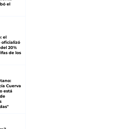
bó el
: el
oficializó
 del 20%
ifas de los
tano:
cía Cuerva
o está
 de
s
das"