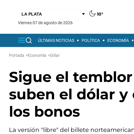
10°
viernes 07 de agosto de 2026
ÚLTIMAS NOTICIAS
POLÍTICA
ECONOMÍA
Portada
>
Economía
>
Dólar
Sigue el temblor
suben el dólar y 
los bonos
La versión "libre" del billete norteamerica