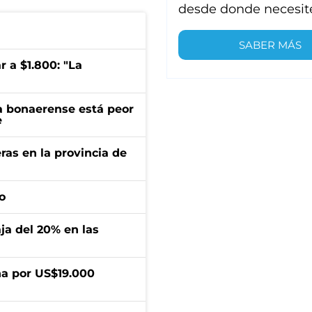
desde donde necesit
SABER MÁS
r a $1.800: "La
a bonaerense está peor
e
ras en la provincia de
o
aja del 20% en las
a por US$19.000