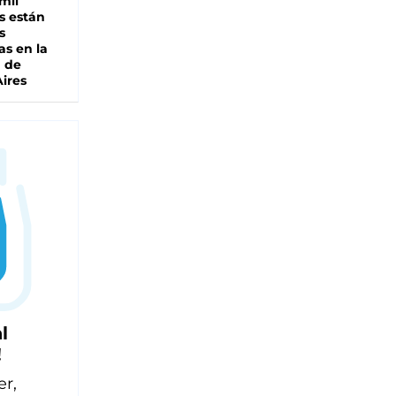
mil
s están
s
as en la
a de
ires
l
!
er,