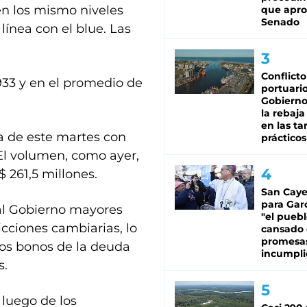
n los mismo niveles
que apro
Senado
 línea con el blue. Las
Conflicto
$933 y en el promedio de
portuario
Gobierno 
la rebaja
en las tar
da de este martes con
prácticos
El volumen, como ayer,
 261,5 millones.
San Caye
para Gar
al Gobierno mayores
"el puebl
icciones cambiarias, lo
cansado
promesa
 los bonos de la deuda
incumpli
s.
 luego de los