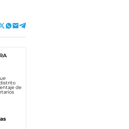
ORA
eas