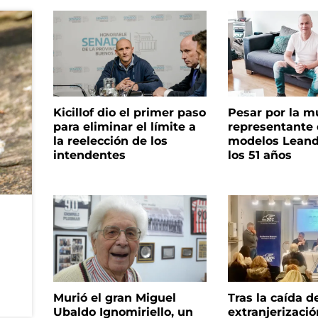
Kicillof dio el primer paso
Pesar por la m
para eliminar el límite a
representante
la reelección de los
modelos Leand
intendentes
los 51 años
Murió el gran Miguel
Tras la caída d
Ubaldo Ignomiriello, un
extranjerizaci