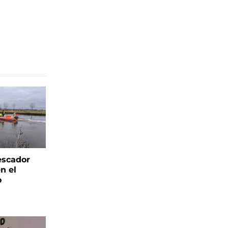
escador
n el
o