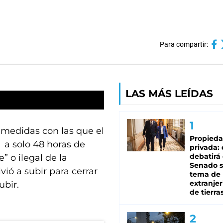
Para compartir:
LAS MÁS LEÍDAS
 medidas con las que el
Propied
: a solo 48 horas de
privada:
debatirá 
” o ilegal de la
Senado s
ió a subir para cerrar
tema de 
extranjer
ubir.
de tierra