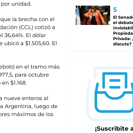
 por unidad.
El Senad
 que la brecha con el
el debat
dación (CCL) cotizó a
Inviolabi
Propied
el 36,64%. El dólar
Privada:
se ubicó a $1.505,60. El
discute?
 rebotó en el tramo más
977,5, para octubre
 en $1.168.
a nueve enteros al
la Argentina, luego de
lores máximos de los
¡Suscribite a