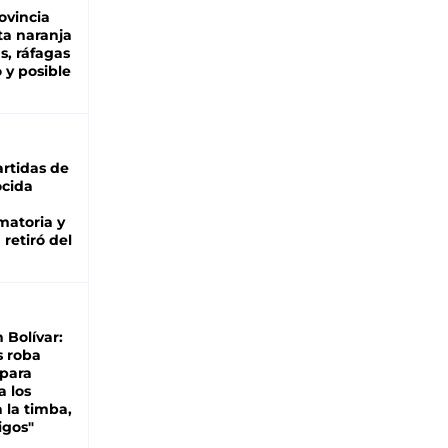
ovincia
ta naranja
as, ráfagas
 y posible
rtidas de
cida
matoria y
retiró del
n Bolívar:
s roba
 para
a los
 la timba,
igos"