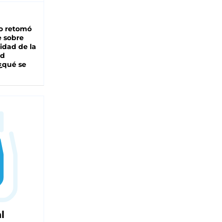
o retomó
e sobre
lidad de la
ad
 ¿qué se
l