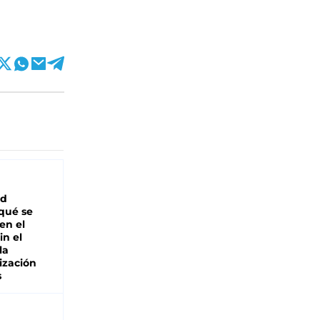
ad
 qué se
en el
in el
la
ización
s