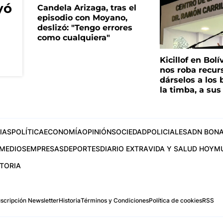
yó
Candela Arizaga, tras el
episodio con Moyano,
deslizó: "Tengo errores
como cualquiera"
Kicillof en Bolí
nos roba recur
dárselos a los 
la timba, a su
IAS
POLÍTICA
ECONOMÍA
OPINIÓN
SOCIEDAD
POLICIALES
ADN BONA
MEDIOS
EMPRESAS
DEPORTES
DIARIO EXTRA
VIDA Y SALUD HOY
M
STORIA
scripción Newsletter
Historia
Términos y Condiciones
Política de cookies
RSS