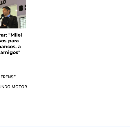
var: "Milei
sos para
bancos, a
s amigos"
ERENSE
UNDO MOTOR