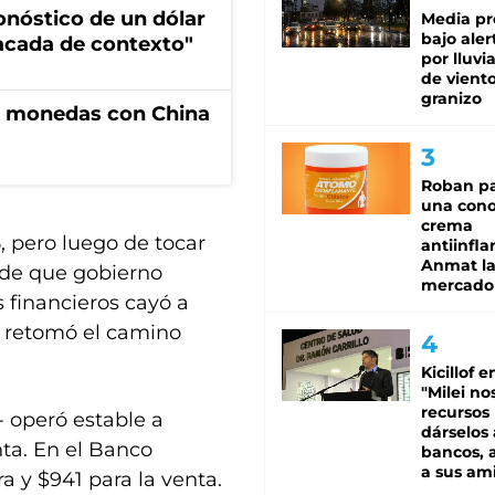
ronóstico de un dólar
Media pr
bajo aler
sacada de contexto"
por lluvi
de viento
granizo
e monedas con China
Roban pa
una cono
crema
5, pero luego de tocar
antiinfla
Anmat la 
o de que gobierno
mercado
 financieros cayó a
y retomó el camino
Kicillof e
"Milei no
recursos
s- operó estable a
dárselos 
nta. En el Banco
bancos, a
a sus am
ra y $941 para la venta.