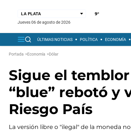
9°
jueves 06 de agosto de 2026
ÚLTIMAS NOTICIAS
POLÍTICA
ECONOMÍA
Portada
>
Economía
>
Dólar
Sigue el temblor
“blue” rebotó y v
Riesgo País
La versión libre o "ilegal" de la moneda n