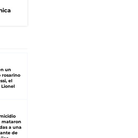
nica
en un
 rosarino
si, el
 Lionel
micidio
: mataron
das a una
lante de