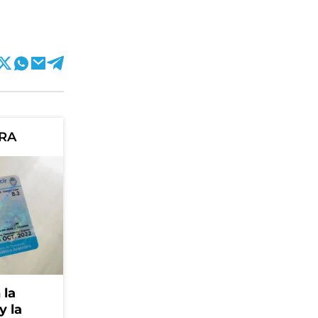
ORA
 la
y la