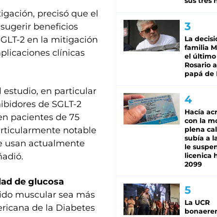
sus tres 
tigación, precisó que el
 sugerir beneficios
SGLT-2 en la mitigación
La decisi
familia M
plicaciones clínicas
el último
Rosario a
papá de 
 estudio, en particular
hibidores de SGLT-2
Hacía ac
en pacientes de 75
con la m
articularmente notable
plena cal
subía a l
se usan actualmente
le suspe
ñadió.
licenica 
2099
dad de glucosa
jido muscular sea más
La UCR
ericana de la Diabetes
bonaere