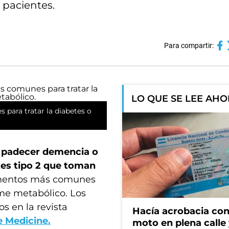
s pacientes.
Para compartir:
LO QUE SE LEE AH
ara tratar la diabetes o
e padecer demencia o
tes tipo 2 que toman
amentos más comunes
ome metabólico. Los
s en la revista
Hacía acrobacia con
e Medicine.
moto en plena calle 