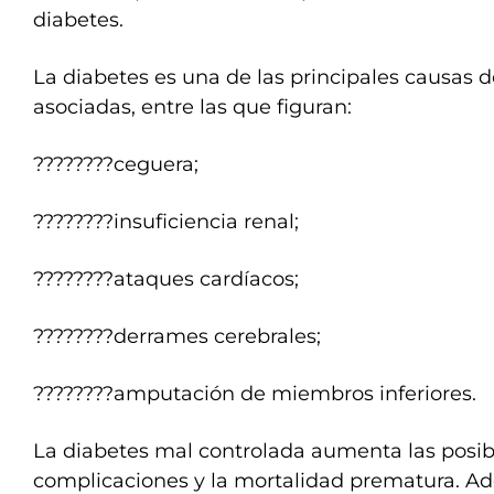
diabetes.
La diabetes es una de las principales causas 
asociadas, entre las que figuran:
????????ceguera;
????????insuficiencia renal;
????????ataques cardíacos;
????????derrames cerebrales;
????????amputación de miembros inferiores.
La diabetes mal controlada aumenta las posib
complicaciones y la mortalidad prematura. Ad