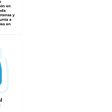
u
ión en
ada
intensa y
unta a
lea en
l
!