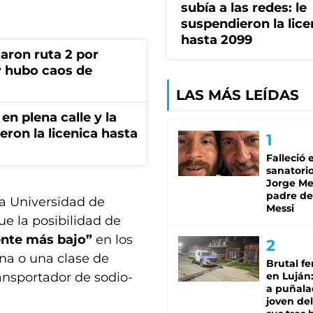
subía a las redes: le
suspendieron la lice
hasta 2099
aron ruta 2 por
y hubo caos de
LAS MÁS LEÍDAS
en plena calle y la
eron la licenica hasta
Falleció 
sanatorio
Jorge Mes
padre de
la Universidad de
Messi
ue la posibilidad de
ente más bajo”
en los
na o una clase de
Brutal fe
nsportador de sodio-
en Luján
a puñala
joven de