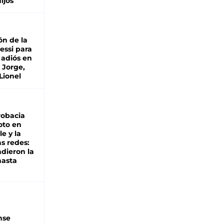
hijos
ón de la
essi para
 adiós en
 Jorge,
Lionel
robacia
oto en
le y la
as redes:
ndieron la
hasta
nse