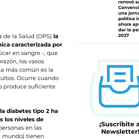
renovó s
Convenc
una jorn
política 
ahora ap
dar la pe
2027
 de la Salud (OPS)
la
ica caracterizada por
úcar en sangre -, que
razón, los vasos
. La más común es la
dultos. Ocurre cuando
no produce suficiente
la diabetes tipo 2 ha
 los niveles de
¡Suscribite a
ersonas en las
Newsletter
l mundo) tienen